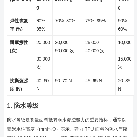
g
g
弹性恢复
90%–
70%–80%
75%–85%
50%–
率 (%)
95%
60%
耐摩擦性
20,000
30,000–
25,000–
10,000
(次)
–
50,000 次
40,000 次
–
30,000
15,000
次
次
抗撕裂强
40–60
50–70 N
45–65 N
20–35
度 (N)
N
N
1. 防水等级
防水等级是衡量面料抵御雨水渗透能力的重要指标，通常以
毫米水柱高度（mmH₂O）表示。弹力 TPU 面料的防水等级