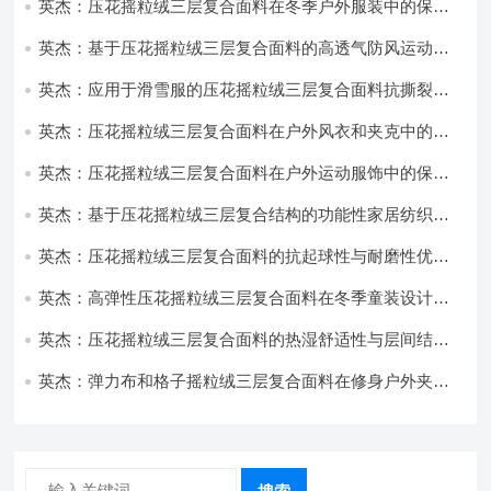
英杰：压花摇粒绒三层复合面料在冬季户外服装中的保暖
性能优化研究
英杰：基于压花摇粒绒三层复合面料的高透气防风运动服
饰开发
英杰：应用于滑雪服的压花摇粒绒三层复合面料抗撕裂与
耐磨性提升技术
英杰：压花摇粒绒三层复合面料在户外风衣和夹克中的应
用与性能
英杰：压花摇粒绒三层复合面料在户外运动服饰中的保暖
与透气性能研究
英杰：基于压花摇粒绒三层复合结构的功能性家居纺织品
开发与应用
英杰：压花摇粒绒三层复合面料的抗起球性与耐磨性优化
技术分析
英杰：高弹性压花摇粒绒三层复合面料在冬季童装设计中
的应用实践
英杰：压花摇粒绒三层复合面料的热湿舒适性与层间结合
强度协同提升工艺
英杰：弹力布和格子摇粒绒三层复合面料在修身户外夹克
中的弹性与保暖协同设计