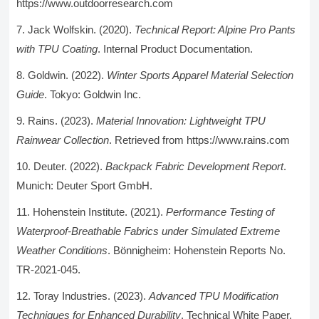
https://www.outdoorresearch.com
Jack Wolfskin. (2020).
Technical Report: Alpine Pro Pants
with TPU Coating
. Internal Product Documentation.
Goldwin. (2022).
Winter Sports Apparel Material Selection
Guide
. Tokyo: Goldwin Inc.
Rains. (2023).
Material Innovation: Lightweight TPU
Rainwear Collection
. Retrieved from https://www.rains.com
Deuter. (2022).
Backpack Fabric Development Report
.
Munich: Deuter Sport GmbH.
Hohenstein Institute. (2021).
Performance Testing of
Waterproof-Breathable Fabrics under Simulated Extreme
Weather Conditions
. Bönnigheim: Hohenstein Reports No.
TR-2021-045.
Toray Industries. (2023).
Advanced TPU Modification
Techniques for Enhanced Durability
. Technical White Paper.