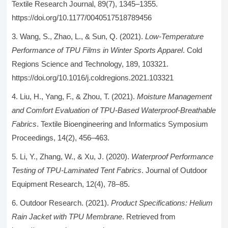
Textile Research Journal, 89(7), 1345–1355.
https://doi.org/10.1177/0040517518789456
Wang, S., Zhao, L., & Sun, Q. (2021).
Low-Temperature
Performance of TPU Films in Winter Sports Apparel
. Cold
Regions Science and Technology, 189, 103321.
https://doi.org/10.1016/j.coldregions.2021.103321
Liu, H., Yang, F., & Zhou, T. (2021).
Moisture Management
and Comfort Evaluation of TPU-Based Waterproof-Breathable
Fabrics
. Textile Bioengineering and Informatics Symposium
Proceedings, 14(2), 456–463.
Li, Y., Zhang, W., & Xu, J. (2020).
Waterproof Performance
Testing of TPU-Laminated Tent Fabrics
. Journal of Outdoor
Equipment Research, 12(4), 78–85.
Outdoor Research. (2021).
Product Specifications: Helium
Rain Jacket with TPU Membrane
. Retrieved from