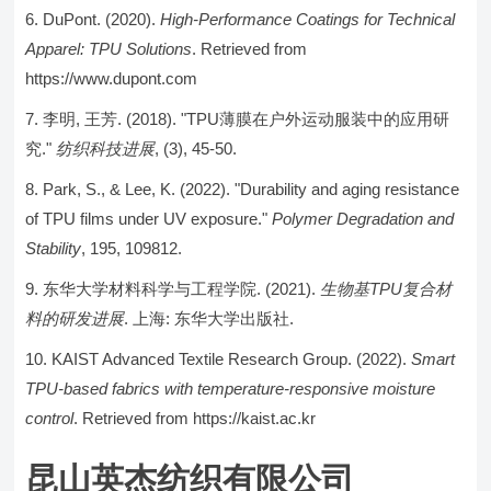
DuPont. (2020).
High-Performance Coatings for Technical
Apparel: TPU Solutions
. Retrieved from
https://www.dupont.com
李明, 王芳. (2018). "TPU薄膜在户外运动服装中的应用研
究."
纺织科技进展
, (3), 45-50.
Park, S., & Lee, K. (2022). "Durability and aging resistance
of TPU films under UV exposure."
Polymer Degradation and
Stability
, 195, 109812.
东华大学材料科学与工程学院. (2021).
生物基TPU复合材
料的研发进展
. 上海: 东华大学出版社.
KAIST Advanced Textile Research Group. (2022).
Smart
TPU-based fabrics with temperature-responsive moisture
control
. Retrieved from https://kaist.ac.kr
昆山英杰纺织有限公司