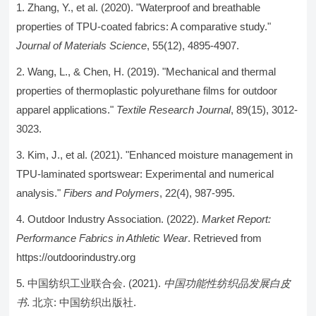
Zhang, Y., et al. (2020). "Waterproof and breathable
properties of TPU-coated fabrics: A comparative study."
Journal of Materials Science
, 55(12), 4895-4907.
Wang, L., & Chen, H. (2019). "Mechanical and thermal
properties of thermoplastic polyurethane films for outdoor
apparel applications."
Textile Research Journal
, 89(15), 3012-
3023.
Kim, J., et al. (2021). "Enhanced moisture management in
TPU-laminated sportswear: Experimental and numerical
analysis."
Fibers and Polymers
, 22(4), 987-995.
Outdoor Industry Association. (2022).
Market Report:
Performance Fabrics in Athletic Wear
. Retrieved from
https://outdoorindustry.org
中国纺织工业联合会. (2021).
中国功能性纺织品发展白皮
书
. 北京: 中国纺织出版社.