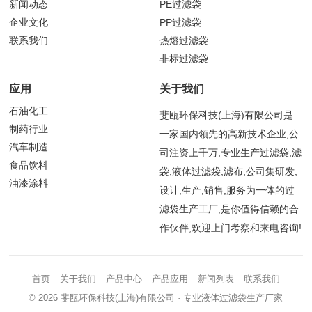
新闻动态
PE过滤袋
企业文化
PP过滤袋
联系我们
热熔过滤袋
非标过滤袋
应用
关于我们
石油化工
斐瓯环保科技(上海)有限公司是
制药行业
一家国内领先的高新技术企业,公
汽车制造
司注资上千万,专业生产过滤袋,滤
食品饮料
袋,液体过滤袋,滤布,公司集研发,
油漆涂料
设计,生产,销售,服务为一体的过
滤袋生产工厂,是你值得信赖的合
作伙伴,欢迎上门考察和来电咨询!
首页
关于我们
产品中心
产品应用
新闻列表
联系我们
© 2026
斐瓯环保科技(上海)有限公司
· 专业液体过滤袋生产厂家