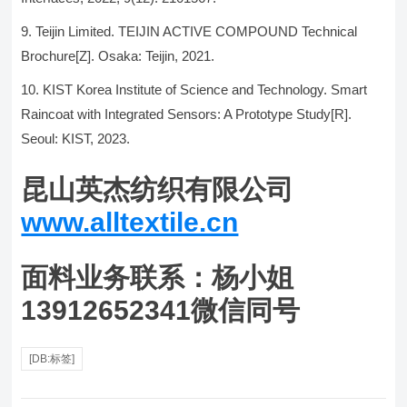
Teijin Limited. TEIJIN ACTIVE COMPOUND Technical
Brochure[Z]. Osaka: Teijin, 2021.
KIST Korea Institute of Science and Technology. Smart
Raincoat with Integrated Sensors: A Prototype Study[R].
Seoul: KIST, 2023.
昆山英杰纺织有限公司
www.alltextile.cn
面料业务联系：杨小姐
13912652341微信同号
[DB:标签]