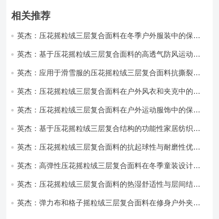
相关推荐
英杰：压花摇粒绒三层复合面料在冬季户外服装中的保暖
性能优化研究
英杰：基于压花摇粒绒三层复合面料的高透气防风运动服
饰开发
英杰：应用于滑雪服的压花摇粒绒三层复合面料抗撕裂与
耐磨性提升技术
英杰：压花摇粒绒三层复合面料在户外风衣和夹克中的应
用与性能
英杰：压花摇粒绒三层复合面料在户外运动服饰中的保暖
与透气性能研究
英杰：基于压花摇粒绒三层复合结构的功能性家居纺织品
开发与应用
英杰：压花摇粒绒三层复合面料的抗起球性与耐磨性优化
技术分析
英杰：高弹性压花摇粒绒三层复合面料在冬季童装设计中
的应用实践
英杰：压花摇粒绒三层复合面料的热湿舒适性与层间结合
强度协同提升工艺
英杰：弹力布和格子摇粒绒三层复合面料在修身户外夹克
中的弹性与保暖协同设计