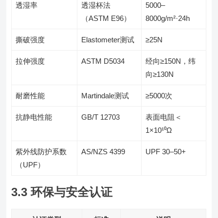
透湿率
透湿杯法
5000–
（ASTM E96）
8000g/m²·24h
撕破强度
Elastometer测试
≥25N
拉伸强度
ASTM D5034
经向≥150N，纬
向≥130N
耐磨性能
Martindale测试
≥5000次
抗静电性能
GB/T 12703
表面电阻＜
1×10¹⁰Ω
紫外线防护系数
AS/NZS 4399
UPF 30–50+
（UPF）
3.3 环保与安全认证