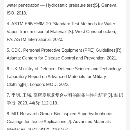
water penetration — Hydrostatic pressure test[S]. Geneva:
ISO, 2018.
ASTM E96/E96M-20. Standard Test Methods for Water
Vapor Transmission of Materials[S]. West Conshohocken,
PA: ASTM International, 2020.
CDC. Personal Protective Equipment (PPE) Guidelines[R].
Atlanta: Centers for Disease Control and Prevention, 2021.
UK Ministry of Defence. Defence Science and Technology
Laboratory Report on Advanced Materials for Military
Clothing[R]. London: MOD, 2022.
李明, 王强. 高密度尼龙复合材料的制备与性能研究[J]. 纺织
学报, 2023, 44(5): 112-118.
MIT Research Group. Bio-inspired Superhydrophobic
Coatings for Textile Applications[J]. Advanced Materials
Interfaces, 2022, 9(12): 2101567.