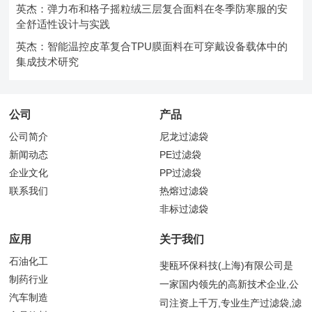
英杰：弹力布和格子摇粒绒三层复合面料在冬季防寒服的安
全舒适性设计与实践
英杰：智能温控皮革复合TPU膜面料在可穿戴设备载体中的
集成技术研究
公司
产品
公司简介
尼龙过滤袋
新闻动态
PE过滤袋
企业文化
PP过滤袋
联系我们
热熔过滤袋
非标过滤袋
应用
关于我们
石油化工
斐瓯环保科技(上海)有限公司是
制药行业
一家国内领先的高新技术企业,公
汽车制造
司注资上千万,专业生产过滤袋,滤