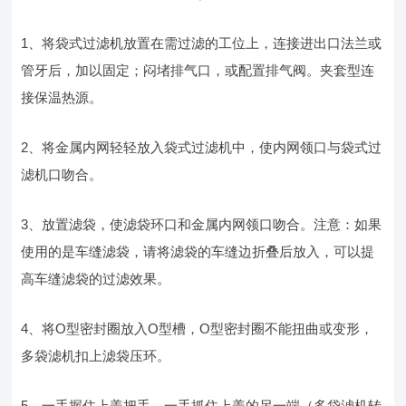
1、将袋式过滤机放置在需过滤的工位上，连接进出口法兰或
管牙后，加以固定；闷堵排气口，或配置排气阀。夹套型连
接保温热源。
2、将金属内网轻轻放入袋式过滤机中，使内网领口与袋式过
滤机口吻合。
3、放置滤袋，使滤袋环口和金属内网领口吻合。注意：如果
使用的是车缝滤袋，请将滤袋的车缝边折叠后放入，可以提
高车缝滤袋的过滤效果。
4、将Ο型密封圈放入Ο型槽，Ο型密封圈不能扭曲或变形，
多袋滤机扣上滤袋压环。
5、一手握住上盖把手，一手抓住上盖的另一端（多袋滤机转