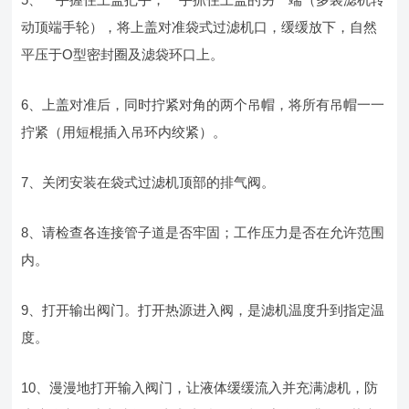
动顶端手轮），将上盖对准袋式过滤机口，缓缓放下，自然
平压于Ο型密封圈及滤袋环口上。
6、上盖对准后，同时拧紧对角的两个吊帽，将所有吊帽一一
拧紧（用短棍插入吊环内绞紧）。
7、关闭安装在袋式过滤机顶部的排气阀。
8、请检查各连接管子道是否牢固；工作压力是否在允许范围
内。
9、打开输出阀门。打开热源进入阀，是滤机温度升到指定温
度。
10、漫漫地打开输入阀门，让液体缓缓流入并充满滤机，防