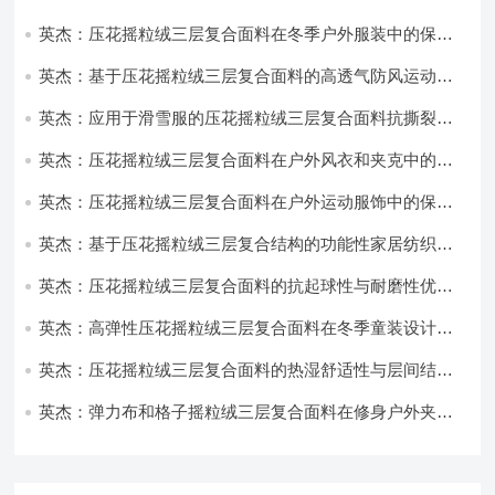
英杰：压花摇粒绒三层复合面料在冬季户外服装中的保暖
性能优化研究
英杰：基于压花摇粒绒三层复合面料的高透气防风运动服
饰开发
英杰：应用于滑雪服的压花摇粒绒三层复合面料抗撕裂与
耐磨性提升技术
英杰：压花摇粒绒三层复合面料在户外风衣和夹克中的应
用与性能
英杰：压花摇粒绒三层复合面料在户外运动服饰中的保暖
与透气性能研究
英杰：基于压花摇粒绒三层复合结构的功能性家居纺织品
开发与应用
英杰：压花摇粒绒三层复合面料的抗起球性与耐磨性优化
技术分析
英杰：高弹性压花摇粒绒三层复合面料在冬季童装设计中
的应用实践
英杰：压花摇粒绒三层复合面料的热湿舒适性与层间结合
强度协同提升工艺
英杰：弹力布和格子摇粒绒三层复合面料在修身户外夹克
中的弹性与保暖协同设计