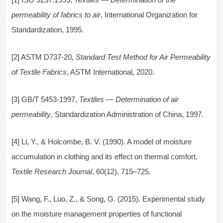
permeability of fabrics to air
, International Organization for
Standardization, 1995.
[2] ASTM D737-20,
Standard Test Method for Air Permeability
of Textile Fabrics
, ASTM International, 2020.
[3] GB/T 5453-1997,
Textiles — Determination of air
permeability
, Standardization Administration of China, 1997.
[4] Li, Y., & Holcombe, B. V. (1990). A model of moisture
accumulation in clothing and its effect on thermal comfort.
Textile Research Journal
, 60(12), 715–725.
[5] Wang, F., Luo, Z., & Song, G. (2015). Experimental study
on the moisture management properties of functional