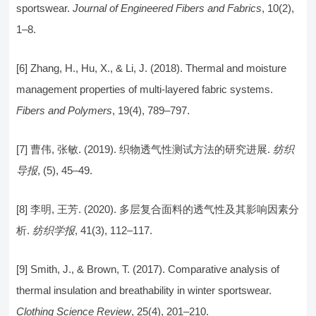
sportswear.
Journal of Engineered Fibers and Fabrics
, 10(2),
1–8.
[6] Zhang, H., Hu, X., & Li, J. (2018). Thermal and moisture
management properties of multi-layered fabric systems.
Fibers and Polymers
, 19(4), 789–797.
[7] 曹伟, 张敏. (2019). 织物透气性测试方法的研究进展.
纺织
导报
, (5), 45–49.
[8] 李明, 王芳. (2020). 多层复合面料的透气性及其影响因素分
析.
纺织学报
, 41(3), 112–117.
[9] Smith, J., & Brown, T. (2017). Comparative analysis of
thermal insulation and breathability in winter sportswear.
Clothing Science Review
, 25(4), 201–210.