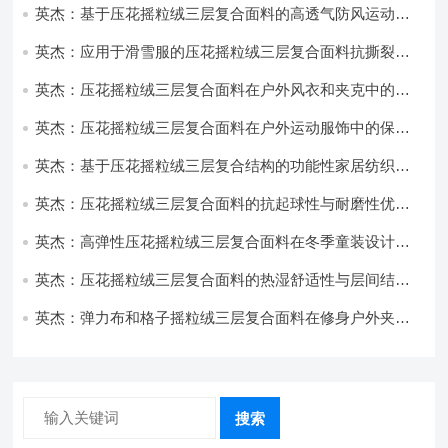
英杰：基于压花摇粒绒三层复合面料的高透气防风运动服
饰开发
英杰：应用于滑雪服的压花摇粒绒三层复合面料抗撕裂与
耐磨性提升技术
英杰：压花摇粒绒三层复合面料在户外风衣和夹克中的应
用与性能
英杰：压花摇粒绒三层复合面料在户外运动服饰中的保暖
与透气性能研究
英杰：基于压花摇粒绒三层复合结构的功能性家居纺织品
开发与应用
英杰：压花摇粒绒三层复合面料的抗起球性与耐磨性优化
技术分析
英杰：高弹性压花摇粒绒三层复合面料在冬季童装设计中
的应用实践
英杰：压花摇粒绒三层复合面料的热湿舒适性与层间结合
强度协同提升工艺
英杰：弹力布和格子摇粒绒三层复合面料在修身户外夹克
中的弹性与保暖协同设计
搜索