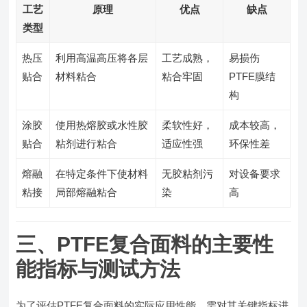
工艺
原理
优点
缺点
类型
热压
利用高温高压将各层
工艺成熟，
易损伤
贴合
材料粘合
粘合牢固
PTFE膜结
构
涂胶
使用热熔胶或水性胶
柔软性好，
成本较高，
贴合
粘剂进行粘合
适应性强
环保性差
熔融
在特定条件下使材料
无胶粘剂污
对设备要求
粘接
局部熔融粘合
染
高
三、PTFE复合面料的主要性
能指标与测试方法
为了评估PTFE复合面料的实际应用性能，需对其关键指标进