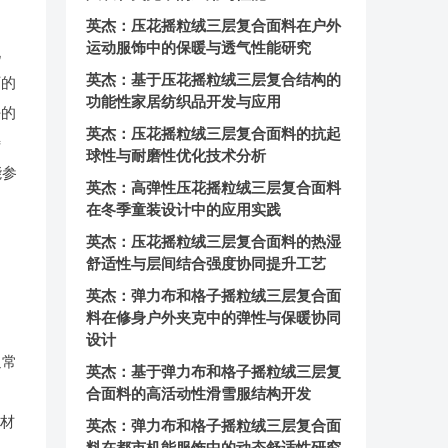
英杰：压花摇粒绒三层复合面料在户外
运动服饰中的保暖与透气性能研究
化
英杰：基于压花摇粒绒三层复合结构的
下的
功能性家居纺织品开发与应用
好的
英杰：压花摇粒绒三层复合面料的抗起
特
球性与耐磨性优化技术分析
能参
英杰：高弹性压花摇粒绒三层复合面料
。
在冬季童装设计中的应用实践
英杰：压花摇粒绒三层复合面料的热湿
舒适性与层间结合强度协同提升工艺
英杰：弹力布和格子摇粒绒三层复合面
料在修身户外夹克中的弹性与保暖协同
设计
通常
英杰：基于弹力布和格子摇粒绒三层复
，
合面料的高活动性滑雪服结构开发
护材
英杰：弹力布和格子摇粒绒三层复合面
料在都市机能服饰中的动态舒适性研究