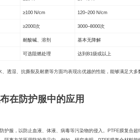
≥100 N/cm
120–200 N/cm
≥2000次
3000–8000次
耐酸碱、溶剂
基本无降解
可选阻燃处理
达到B1级或以上
防水、透湿、抗撕裂及耐磨等方面均表现出优越的性能，能够满足大多
积布在防护服中的应用
防护服，以防止血液、体液、病毒等污染物的侵入。PTFE膜复合超
、隔离衣等医用防护产品中。例如，研究表明，PTFE膜复合材料能