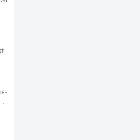
。
其
FE
》，