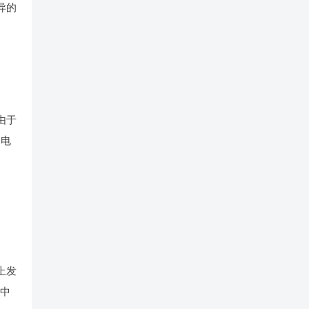
异的
由于
加电
上发
，中