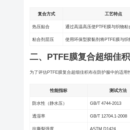
复合方式
工艺特点
热压贴合
通过高温高压使PTFE膜与织物粘
粘合剂层压
使用环保型胶黏剂将PTFE膜与织
二、PTFE膜复合超细佳
为了评估PTFE膜复合超细佳积布在防护服中的适
性能指标
测试方法
防水性（静水压）
GB/T 4744-2013
透湿率
GB/T 12704.1-2008
抗撕裂强度
ASTM D1424