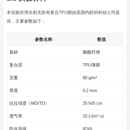
本实验所用水刺无纺布复合TPU膜由某国内纺织科技公司提
供，主要参数如下：
参数名称
数值
基材
聚酯纤维
复合层
TPU薄膜
克重
80 g/m²
厚度
0.2 mm
抗拉强度（MD/TD）
25 N/5 cm
透气率
15 L/(m²·s)
防水等级
IPX6