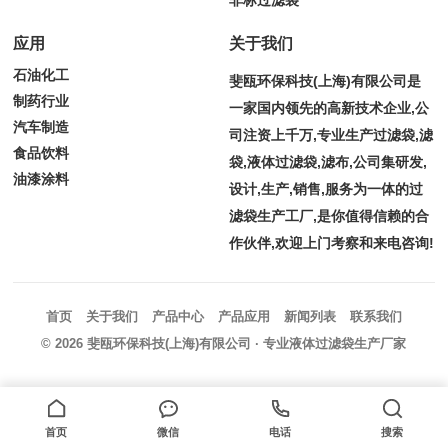
非标过滤袋
应用
关于我们
石油化工
斐瓯环保科技(上海)有限公司是
制药行业
一家国内领先的高新技术企业,公
汽车制造
司注资上千万,专业生产过滤袋,滤
食品饮料
袋,液体过滤袋,滤布,公司集研发,
油漆涂料
设计,生产,销售,服务为一体的过
滤袋生产工厂,是你值得信赖的合
作伙伴,欢迎上门考察和来电咨询!
首页
关于我们
产品中心
产品应用
新闻列表
联系我们
© 2026
斐瓯环保科技(上海)有限公司
· 专业液体过滤袋生产厂家
首页
微信
电话
搜索