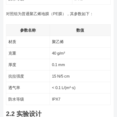
对照组为普通聚乙烯地膜（PE膜），其参数如下：
参数名称
数值
材质
聚乙烯
克重
40 g/m²
厚度
0.1 mm
抗拉强度
15 N/5 cm
透气率
< 0.1 L/(m²·s)
防水等级
IPX7
2.2 实验设计