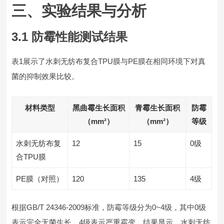
三、实验结果与分析
3.1 防霉性能测试结果
表1展示了水刺无纺布复合TPU膜与PE膜在相同环境下对真
菌的抑制效果比较。
材料类型
黑曲霉生长面积
青霉生长面积
防霉
（mm²）
（mm²）
等级
水刺无纺布复
12
15
0级
合TPU膜
PE膜（对照）
120
135
4级
根据GB/T 24346-2009标准，防霉等级分为0~4级，其中0级
表示完全无菌生长，4级表示严重霉变。结果显示，水刺无纺