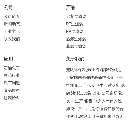
公司
产品
公司简介
尼龙过滤袋
新闻动态
PE过滤袋
企业文化
PP过滤袋
联系我们
热熔过滤袋
非标过滤袋
应用
关于我们
石油化工
斐瓯环保科技(上海)有限公司是
制药行业
一家国内领先的高新技术企业,公
汽车制造
司注资上千万,专业生产过滤袋,滤
食品饮料
袋,液体过滤袋,滤布,公司集研发,
油漆涂料
设计,生产,销售,服务为一体的过
滤袋生产工厂,是你值得信赖的合
作伙伴,欢迎上门考察和来电咨询!