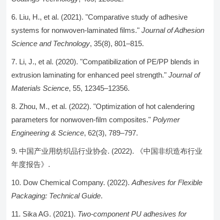
Liu, H., et al. (2021). "Comparative study of adhesive
systems for nonwoven-laminated films."
Journal of Adhesion
Science and Technology
, 35(8), 801–815.
Li, J., et al. (2020). "Compatibilization of PE/PP blends in
extrusion laminating for enhanced peel strength."
Journal of
Materials Science
, 55, 12345–12356.
Zhou, M., et al. (2022). "Optimization of hot calendering
parameters for nonwoven-film composites."
Polymer
Engineering & Science
, 62(3), 789–797.
中国产业用纺织品行业协会. (2022). 《中国非织造布行业
年度报告》.
Dow Chemical Company. (2022).
Adhesives for Flexible
Packaging: Technical Guide
.
Sika AG. (2021).
Two-component PU adhesives for