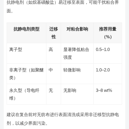
抗静电剂（如烷基磺酸盐）易迁移至表面，可能干扰粘合界
面。
抗静电剂类型
迁移
对粘合影响
推荐用量
性
（%）
离子型
高
显著降低粘合
0.5–1.0
强度
非离子型（如聚醚
中
轻微影响
1.0–2.0
类）
永久型（导电纤
无
无影响
3–8 wt%
维）
建议在复合前对无纺布进行表面清洗或采用非迁移型抗静电
剂，以减少界面污染。