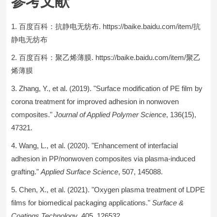
参考文献
百度百科：抗静电无纺布. https://baike.baidu.com/item/抗
静电无纺布
百度百科：聚乙烯薄膜. https://baike.baidu.com/item/聚乙
烯薄膜
Zhang, Y., et al. (2019). "Surface modification of PE film by
corona treatment for improved adhesion in nonwoven
composites."
Journal of Applied Polymer Science
, 136(15),
47321.
Wang, L., et al. (2020). "Enhancement of interfacial
adhesion in PP/nonwoven composites via plasma-induced
grafting."
Applied Surface Science
, 507, 145088.
Chen, X., et al. (2021). "Oxygen plasma treatment of LDPE
films for biomedical packaging applications."
Surface &
Coatings Technology
, 405, 126532.