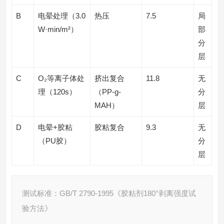
B
电晕处理（3.0
热压
7.5
局
W·min/m²）
部
分
层
C
O₂等离子体处
挤出复合
11.8
无
理（120s）
（PP-g-
分
MAH）
层
D
电晕+胶粘
胶粘复合
9.3
无
（PU胶）
分
层
测试标准：GB/T 2790-1995《胶粘剂180°剥离强度试
验方法》