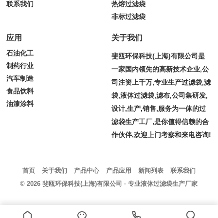
联系我们
热熔过滤袋
非标过滤袋
应用
关于我们
石油化工
斐瓯环保科技(上海)有限公司是
制药行业
一家国内领先的高新技术企业,公
汽车制造
司注资上千万,专业生产过滤袋,滤
食品饮料
袋,液体过滤袋,滤布,公司集研发,
油漆涂料
设计,生产,销售,服务为一体的过
滤袋生产工厂,是你值得信赖的合
作伙伴,欢迎上门考察和来电咨询!
首页
关于我们
产品中心
产品应用
新闻列表
联系我们
© 2026
斐瓯环保科技(上海)有限公司
· 专业液体过滤袋生产厂家