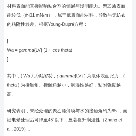
材料表面能直接影响粘合剂的铺展与浸润能力。聚乙烯表面
能较低（约31 mN/m），属于低表面能材料，导致与无纺布
的粘附性较差。根据Young-Dupré方程：
[
W
a = gamma
{LV} (1 + cos theta)
]
其中，( W
a ) 为粘附功，( gamma
{LV} ) 为液体表面张力，(
theta ) 为接触角。接触角越小，润湿性越好，粘附强度越
高。
研究表明，未经处理的聚乙烯薄膜与水的接触角约为95°，而
经电晕处理后可降至45°以下，显著提升润湿性（Zhang et
al., 2019）。