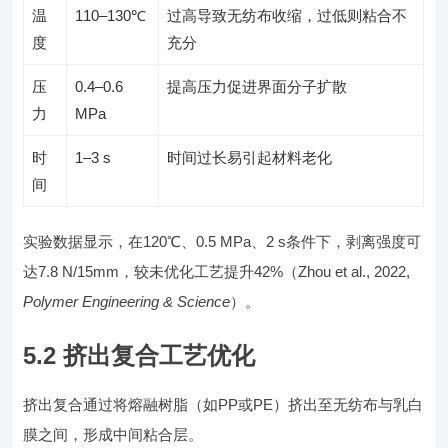
温
110–130℃
过高导致无纺布收缩，过低则粘合不
度
充分
压
0.4–0.6
提高压力促进界面分子扩散
力
MPa
时
1–3 s
时间过长易引起材料老化
间
实验数据显示，在120℃、0.5 MPa、2 s条件下，剥离强度可
达7.8 N/15mm，较未优化工艺提升42%（Zhou et al., 2022,
Polymer Engineering & Science
）。
5.2 挤出复合工艺优化
挤出复合通过将熔融树脂（如PP或PE）挤出至无纺布与乳白
膜之间，形成中间粘合层。