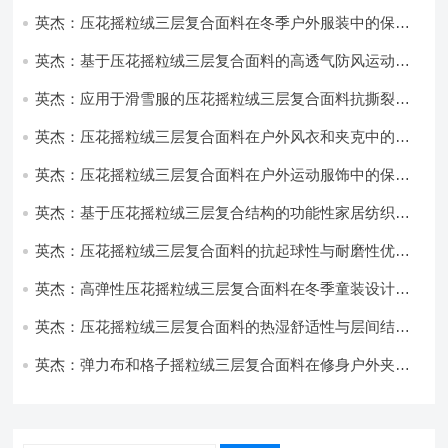
英杰：压花摇粒绒三层复合面料在冬季户外服装中的保暖
性能优化研究
英杰：基于压花摇粒绒三层复合面料的高透气防风运动服
饰开发
英杰：应用于滑雪服的压花摇粒绒三层复合面料抗撕裂与
耐磨性提升技术
英杰：压花摇粒绒三层复合面料在户外风衣和夹克中的应
用与性能
英杰：压花摇粒绒三层复合面料在户外运动服饰中的保暖
与透气性能研究
英杰：基于压花摇粒绒三层复合结构的功能性家居纺织品
开发与应用
英杰：压花摇粒绒三层复合面料的抗起球性与耐磨性优化
技术分析
英杰：高弹性压花摇粒绒三层复合面料在冬季童装设计中
的应用实践
英杰：压花摇粒绒三层复合面料的热湿舒适性与层间结合
强度协同提升工艺
英杰：弹力布和格子摇粒绒三层复合面料在修身户外夹克
中的弹性与保暖协同设计