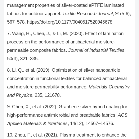
management properties of silver-coated ePTFE laminated
fabrics for outdoor apparel.
Textile Research Journal
, 91(5-6),
567–578. https://doi.org/10.1177/0040517520945678
Wang, H., Chen, J., & Li, M. (2020). Effect of lamination
process on the performance of antibacterial moisture-
permeable composite fabrics.
Journal of Industrial Textiles
,
50(3), 321–335.
Li, Q., et al. (2019). Optimization of silver nanoparticle
concentration in functional textiles for balanced antibacterial
and moisture permeability performance.
Materials Chemistry
and Physics
, 235, 121678.
Chen, X., et al. (2022). Graphene-silver hybrid coating for
high-performance antimicrobial and breathable fabrics.
ACS
Applied Materials & Interfaces
, 14(12), 14567–14576.
Zhou, F., et al. (2021). Plasma treatment to enhance the