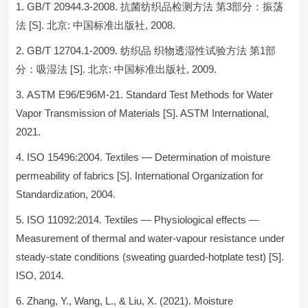
GB/T 20944.3-2008. 抗菌纺织品检测方法 第3部分：振荡
法 [S]. 北京: 中国标准出版社, 2008.
GB/T 12704.1-2009. 纺织品 织物透湿性试验方法 第1部
分：吸湿法 [S]. 北京: 中国标准出版社, 2009.
ASTM E96/E96M-21. Standard Test Methods for Water
Vapor Transmission of Materials [S]. ASTM International,
2021.
ISO 15496:2004. Textiles — Determination of moisture
permeability of fabrics [S]. International Organization for
Standardization, 2004.
ISO 11092:2014. Textiles — Physiological effects —
Measurement of thermal and water-vapour resistance under
steady-state conditions (sweating guarded-hotplate test) [S].
ISO, 2014.
Zhang, Y., Wang, L., & Liu, X. (2021). Moisture