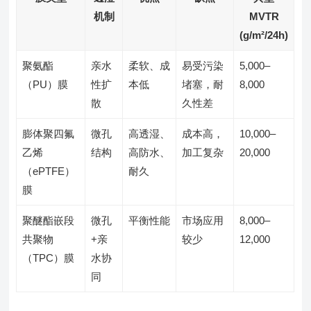
机制
MVTR
(g/m²/24h)
聚氨酯
亲水
柔软、成
易受污染
5,000–
（PU）膜
性扩
本低
堵塞，耐
8,000
散
久性差
膨体聚四氟
微孔
高透湿、
成本高，
10,000–
乙烯
结构
高防水、
加工复杂
20,000
（ePTFE）
耐久
膜
聚醚酯嵌段
微孔
平衡性能
市场应用
8,000–
共聚物
+亲
较少
12,000
（TPC）膜
水协
同