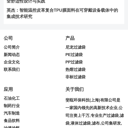
全舒适性设计与实践
英杰：智能温控皮革复合TPU膜面料在可穿戴设备载体中的
集成技术研究
公司
产品
公司简介
尼龙过滤袋
新闻动态
PE过滤袋
企业文化
PP过滤袋
联系我们
热熔过滤袋
非标过滤袋
应用
关于我们
石油化工
斐瓯环保科技(上海)有限公司是
制药行业
一家国内领先的高新技术企业,公
汽车制造
司注资上千万,专业生产过滤袋,滤
食品饮料
袋,液体过滤袋,滤布,公司集研发,