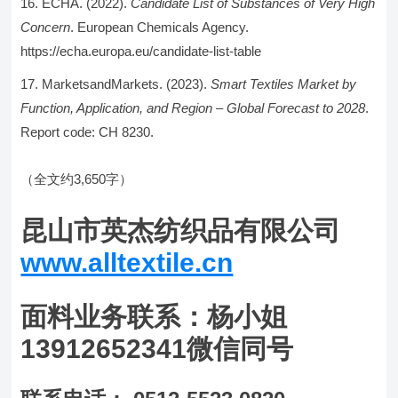
ECHA. (2022).
Candidate List of Substances of Very High
Concern
. European Chemicals Agency.
https://echa.europa.eu/candidate-list-table
MarketsandMarkets. (2023).
Smart Textiles Market by
Function, Application, and Region – Global Forecast to 2028
.
Report code: CH 8230.
（全文约3,650字）
昆山市英杰纺织品有限公司
www.alltextile.cn
面料业务联系：杨小姐
13912652341微信同号