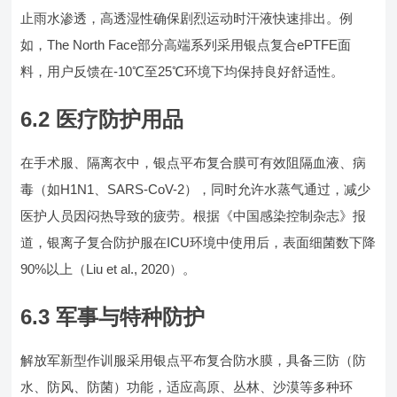
止雨水渗透，高透湿性确保剧烈运动时汗液快速排出。例
如，The North Face部分高端系列采用银点复合ePTFE面
料，用户反馈在-10℃至25℃环境下均保持良好舒适性。
6.2 医疗防护用品
在手术服、隔离衣中，银点平布复合膜可有效阻隔血液、病
毒（如H1N1、SARS-CoV-2），同时允许水蒸气通过，减少
医护人员因闷热导致的疲劳。根据《中国感染控制杂志》报
道，银离子复合防护服在ICU环境中使用后，表面细菌数下降
90%以上（Liu et al., 2020）。
6.3 军事与特种防护
解放军新型作训服采用银点平布复合防水膜，具备三防（防
水、防风、防菌）功能，适应高原、丛林、沙漠等多种环