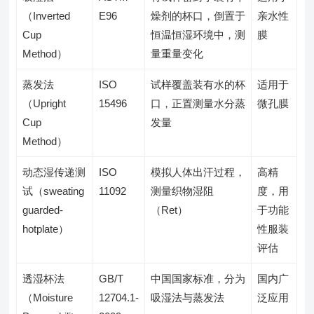
（Inverted
E96
燥剂的杯口，倒置于
亲水性
Cup
恒温恒湿环境中，测
膜
Method）
量重量变化
蒸发法
ISO
试样覆盖装有水的杯
适用于
（Upright
15496
口，正置测量水分蒸
微孔膜
Cup
发量
Method）
动态湿传递测
ISO
模拟人体出汗过程，
高精
试（sweating
11092
测量织物湿阻
度，用
guarded-
（Ret）
于功能
hotplate）
性服装
评估
透湿杯法
GB/T
中国国家标准，分为
国内广
（Moisture
12704.1-
吸湿法与蒸发法
泛应用