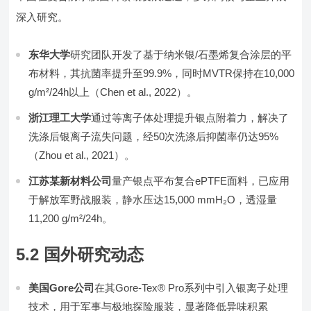
深入研究。
东华大学
研究团队开发了基于纳米银/石墨烯复合涂层的平
布材料，其抗菌率提升至99.9%，同时MVTR保持在10,000
g/m²/24h以上（Chen et al., 2022）。
浙江理工大学
通过等离子体处理提升银点附着力，解决了
洗涤后银离子流失问题，经50次洗涤后抑菌率仍达95%
（Zhou et al., 2021）。
江苏某新材料公司
量产银点平布复合ePTFE面料，已应用
于解放军野战服装，静水压达15,000 mmH₂O，透湿量
11,200 g/m²/24h。
5.2 国外研究动态
美国Gore公司
在其Gore-Tex® Pro系列中引入银离子处理
技术，用于军事与极地探险服装，显著降低异味积累