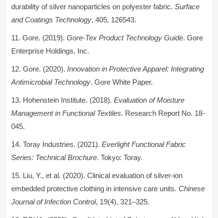
durability of silver nanoparticles on polyester fabric.
Surface
and Coatings Technology
, 405, 126543.
Gore. (2019).
Gore-Tex Product Technology Guide
. Gore
Enterprise Holdings, Inc.
Gore. (2020).
Innovation in Protective Apparel: Integrating
Antimicrobial Technology
. Gore White Paper.
Hohenstein Institute. (2018).
Evaluation of Moisture
Management in Functional Textiles
. Research Report No. 18-
045.
Toray Industries. (2021).
Everlight Functional Fabric
Series: Technical Brochure
. Tokyo: Toray.
Liu, Y., et al. (2020). Clinical evaluation of silver-ion
embedded protective clothing in intensive care units.
Chinese
Journal of Infection Control
, 19(4), 321–325.