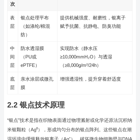
次
表
银点处理平布
提供机械强度、耐磨性，银离子
层
（如涤纶/棉混
赋予抗菌、抗静电、防臭功能
纺）
中
防水透湿膜
实现防水（静水压
间
（PU或
≥10,000mmH₂O）与透湿
层
ePTFE）
（≥8,000g/m²/24h）
底
亲水涂层或微孔
增强透湿性，提升穿着舒适度
层
膜
2.2 银点技术原理
“银点”技术是指在织物表面通过物理溅射或化学还原法沉积纳
米银颗粒（Ag⁰），形成均匀分布的银点阵列。这些银点在潮
湿环境中缓慢释放银离子（Ag⁺），破坏微生物细胞壁与DNA