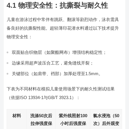
4.1 物理安全性：抗撕裂与耐久性
儿童在游泳过程中常伴有跳跃、翻滚等剧烈动作，泳衣需具
备良好的抗撕裂性能。超轻薄印花潜水料通过以下技术提升
物理安全性：
双面贴合织物层（如聚酯网布）增强结构稳定性；
边缘采用超声波压合工艺，避免缝线开裂；
关键部位（如肩带、裆部）加厚处理至1.5mm。
下表为不同材料在模拟儿童使用场景下的耐久性测试结果
（依据ISO 13934-1与GB/T 3923.1）：
材料
洗涤50次后
紫外线照射100
氯水浸泡（50
拉伸强度保
小时后强度保
次）后外观变