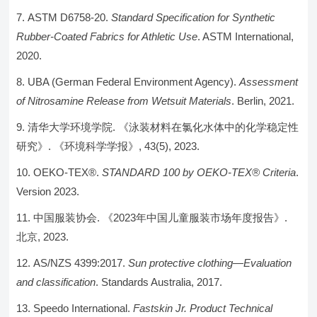
ASTM D6758-20.
Standard Specification for Synthetic
Rubber-Coated Fabrics for Athletic Use
. ASTM International,
2020.
UBA (German Federal Environment Agency).
Assessment
of Nitrosamine Release from Wetsuit Materials
. Berlin, 2021.
清华大学环境学院. 《泳装材料在氯化水体中的化学稳定性
研究》. 《环境科学学报》, 43(5), 2023.
OEKO-TEX®.
STANDARD 100 by OEKO-TEX® Criteria
.
Version 2023.
中国服装协会. 《2023年中国儿童服装市场年度报告》.
北京, 2023.
AS/NZS 4399:2017.
Sun protective clothing—Evaluation
and classification
. Standards Australia, 2017.
Speedo International.
Fastskin Jr. Product Technical