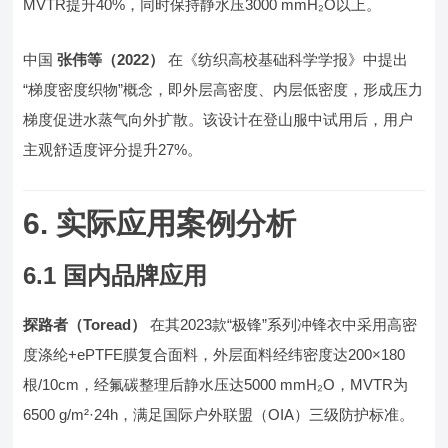
MVTR提升40%，同时保持静水压3000 mmH₂O以上。
中国
张伟等（2022）
在《纺织高校基础科学学报》中提出
“梯度密度织物”概念，即外层高密度、内层低密度，形成压力
梯度促进水蒸气向外扩散。该设计在登山服中试用后，用户
主观舒适度评分提升27%。
6. 实际应用案例分析
6.1 国内品牌应用
探路者（Toread）
在其2023款“极锋”系列冲锋衣中采用高密
度涤纶+ePTFE膜复合面料，外层面料经纬密度达200×180
根/10cm，经氟碳整理后静水压达5000 mmH₂O，MVTR为
6500 g/m²·24h，满足国际户外联盟（OIA）三级防护标准。