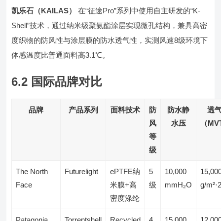
凯乐石（KAILAS）
在“征途Pro”系列中使用自主研发的“K-
Shell”技术，通过纳米级聚氨酯涂层实现微孔结构，兼具高密
度织物的防风性与涂层膜的防水透气性，实测风速8级环境下
体感温度比普通面料高3.1℃。
6.2 国际品牌对比
品牌
产品系列
面料技术
防
防水静
透
风
水压
（MV
等
级
The North
Futurelight
ePTFE纳
5
10,000
15,00
Face
米膜+高
级
mmH₂O
g/m²·
密度涤纶
Patagonia
Torrentshell
Recycled
4
15,000
12,00