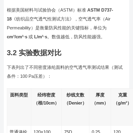
根据美国材料与试验协会（ASTM）标准
ASTM D737-
18
《纺织品空气透气性测试方法》，空气透气率（Air
Permeability）是衡量防风性能的关键指标，单位为
cm³/cm²·s
或
L/m²·s
。数值越低，防风性能越强。
3.2 实验数据对比
下表列出了不同密度涤纶面料的空气透气率测试结果（测试
条件：100 Pa压差）：
面料类型
经纬密度
纱线支数
厚度
克重
（根/10cm）
（Denier）
（mm）
（g/m²）
普通涤纶
120×100
75D
0.25
120