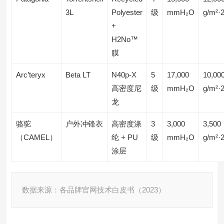
3L
Polyester
级
mmH₂O
g/m²·
+
H2No™
膜
Arc’teryx
Beta LT
N40p-X
5
17,000
10,00
高密度尼
级
mmH₂O
g/m²·
龙
骆驼
户外冲锋衣
高密度涤
3
3,000
3,500
（CAMEL）
纶 + PU
级
mmH₂O
g/m²·
涂层
数据来源：各品牌官网技术白皮书（2023）