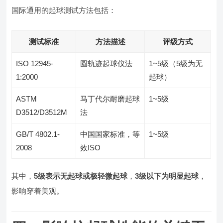
国际通用的起球测试方法包括：
测试标准
方法描述
评级方式
ISO 12945-
圆轨迹起球仪法
1~5级（5级为无
1:2000
起球）
ASTM
马丁代尔耐磨起球
1~5级
D3512/D3512M
法
GB/T 4802.1-
中国国家标准，等
1~5级
2008
效ISO
其中，
5级表示无起球或极轻微起球
，
3级以下为明显起球
，
影响穿着美观。