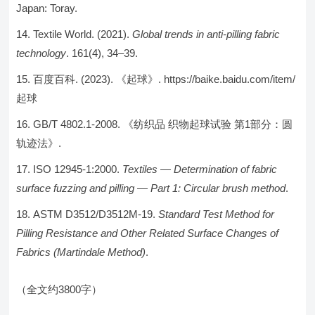
Japan: Toray.
Textile World. (2021).
Global trends in anti-pilling fabric
technology
. 161(4), 34–39.
百度百科. (2023). 《起球》. https://baike.baidu.com/item/
起球
GB/T 4802.1-2008. 《纺织品 织物起球试验 第1部分：圆
轨迹法》.
ISO 12945-1:2000.
Textiles — Determination of fabric
surface fuzzing and pilling — Part 1: Circular brush method
.
ASTM D3512/D3512M-19.
Standard Test Method for
Pilling Resistance and Other Related Surface Changes of
Fabrics (Martindale Method)
.
（全文约3800字）