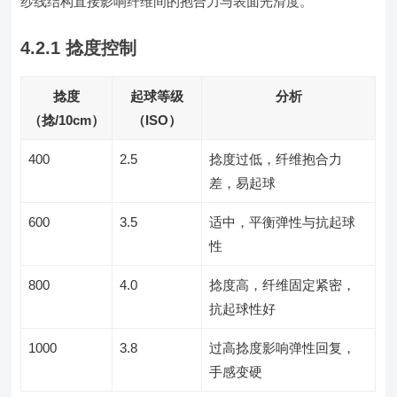
纱线结构直接影响纤维间的抱合力与表面光滑度。
4.2.1 捻度控制
捻度
起球等级
分析
（捻/10cm）
（ISO）
400
2.5
捻度过低，纤维抱合力
差，易起球
600
3.5
适中，平衡弹性与抗起球
性
800
4.0
捻度高，纤维固定紧密，
抗起球性好
1000
3.8
过高捻度影响弹性回复，
手感变硬