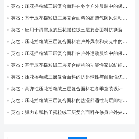
英杰：压花摇粒绒三层复合面料在冬季户外服装中的保暖
性能优化研究
英杰：基于压花摇粒绒三层复合面料的高透气防风运动服
饰开发
英杰：应用于滑雪服的压花摇粒绒三层复合面料抗撕裂与
耐磨性提升技术
英杰：压花摇粒绒三层复合面料在户外风衣和夹克中的应
用与性能
英杰：压花摇粒绒三层复合面料在户外运动服饰中的保暖
与透气性能研究
英杰：基于压花摇粒绒三层复合结构的功能性家居纺织品
开发与应用
英杰：压花摇粒绒三层复合面料的抗起球性与耐磨性优化
技术分析
英杰：高弹性压花摇粒绒三层复合面料在冬季童装设计中
的应用实践
英杰：压花摇粒绒三层复合面料的热湿舒适性与层间结合
强度协同提升工艺
英杰：弹力布和格子摇粒绒三层复合面料在修身户外夹克
中的弹性与保暖协同设计