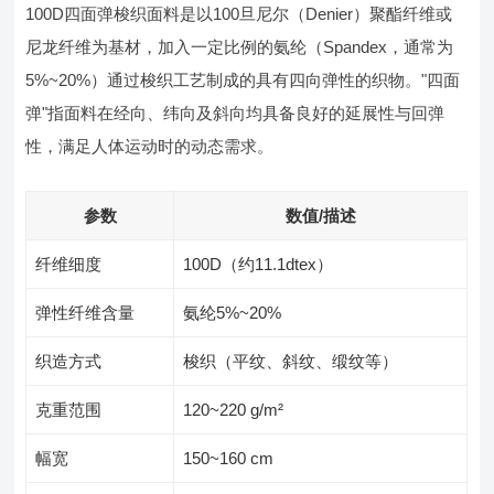
100D四面弹梭织面料是以100旦尼尔（Denier）聚酯纤维或
尼龙纤维为基材，加入一定比例的氨纶（Spandex，通常为
5%~20%）通过梭织工艺制成的具有四向弹性的织物。"四面
弹"指面料在经向、纬向及斜向均具备良好的延展性与回弹
性，满足人体运动时的动态需求。
参数
数值/描述
纤维细度
100D（约11.1dtex）
弹性纤维含量
氨纶5%~20%
织造方式
梭织（平纹、斜纹、缎纹等）
克重范围
120~220 g/m²
幅宽
150~160 cm