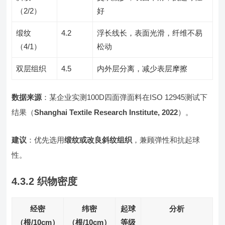
（2/2）
好
缎纹
4.2
浮长线长，表面光滑，纤维不易
（4/1）
松动
双层组织
4.5
内外层分离，减少表层摩擦
数据来源
：某企业实测100D四面弹面料在ISO 12945测试下
结果（
Shanghai Textile Research Institute, 2022
）。
建议
：优先选用
缎纹或改良斜纹组织
，兼顾弹性和抗起球
性。
4.3.2 织物密度
经密
纬密
起球
分析
（根/10cm）
（根/10cm）
等级