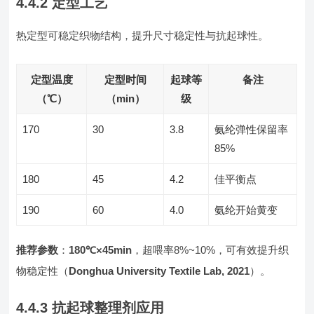
4.4.2 定型工艺
热定型可稳定织物结构，提升尺寸稳定性与抗起球性。
定型温度
定型时间
起球等
备注
（℃）
（min）
级
170
30
3.8
氨纶弹性保留率
85%
180
45
4.2
佳平衡点
190
60
4.0
氨纶开始黄变
推荐参数
：
180℃×45min
，超喂率8%~10%，可有效提升织
物稳定性（
Donghua University Textile Lab, 2021
）。
4.4.3 抗起球整理剂应用