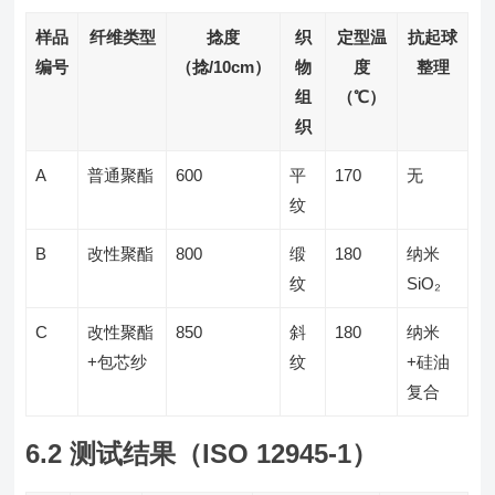
样品
纤维类型
捻度
织
定型温
抗起球
编号
（捻/10cm）
物
度
整理
组
（℃）
织
A
普通聚酯
600
平
170
无
纹
B
改性聚酯
800
缎
180
纳米
纹
SiO₂
C
改性聚酯
850
斜
180
纳米
+包芯纱
纹
+硅油
复合
6.2 测试结果（ISO 12945-1）