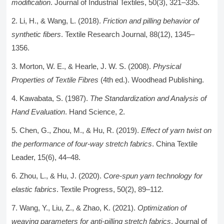
modification
. Journal of Industrial Textiles, 50(3), 321–335.
Li, H., & Wang, L. (2018).
Friction and pilling behavior of
synthetic fibers
. Textile Research Journal, 88(12), 1345–
1356.
Morton, W. E., & Hearle, J. W. S. (2008).
Physical
Properties of Textile Fibres
(4th ed.). Woodhead Publishing.
Kawabata, S. (1987).
The Standardization and Analysis of
Hand Evaluation
. Hand Science, 2.
Chen, G., Zhou, M., & Hu, R. (2019).
Effect of yarn twist on
the performance of four-way stretch fabrics
. China Textile
Leader, 15(6), 44–48.
Zhou, L., & Hu, J. (2020).
Core-spun yarn technology for
elastic fabrics
. Textile Progress, 50(2), 89–112.
Wang, Y., Liu, Z., & Zhao, K. (2021).
Optimization of
weaving parameters for anti-pilling stretch fabrics
. Journal of