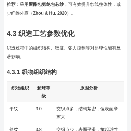
推荐
：采用
聚酯包氨纶包芯纱
，可有效提升纱线整体性，减
少纤维外露（
Zhou & Hu, 2020
）。
4.3 织造工艺参数优化
织造过程中的组织结构、密度、张力控制等对起球性能有显
著影响。
4.3.1 织物组织结构
织物组织
起球等
原因分析
级
平纹
3.0
交织点多，结构紧密，但表面摩
擦大
斜纹
3.8
交织点少，表面平滑，抗起球性