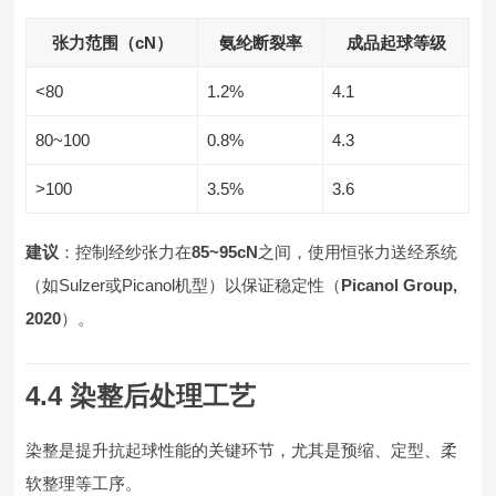
张力范围（cN）
氨纶断裂率
成品起球等级
<80
1.2%
4.1
80~100
0.8%
4.3
>100
3.5%
3.6
建议
：控制经纱张力在
85~95cN
之间，使用恒张力送经系统
（如Sulzer或Picanol机型）以保证稳定性（
Picanol Group,
2020
）。
4.4 染整后处理工艺
染整是提升抗起球性能的关键环节，尤其是预缩、定型、柔
软整理等工序。