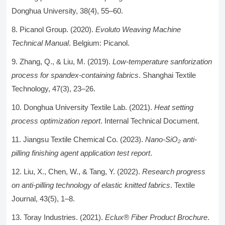
Donghua University, 38(4), 55–60.
Picanol Group. (2020).
Evoluto Weaving Machine
Technical Manual
. Belgium: Picanol.
Zhang, Q., & Liu, M. (2019).
Low-temperature sanforization
process for spandex-containing fabrics
. Shanghai Textile
Technology, 47(3), 23–26.
Donghua University Textile Lab. (2021).
Heat setting
process optimization report
. Internal Technical Document.
Jiangsu Textile Chemical Co. (2023).
Nano-SiO₂ anti-
pilling finishing agent application test report
.
Liu, X., Chen, W., & Tang, Y. (2022).
Research progress
on anti-pilling technology of elastic knitted fabrics
. Textile
Journal, 43(5), 1–8.
Toray Industries. (2021).
Eclux® Fiber Product Brochure
.