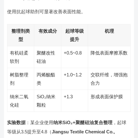
使用抗起球助剂可显著改善表面性能。
整理剂类
有效成分
起球等级
机理
型
提升
有机硅柔
聚醚改性
+0.5~0.8
降低表面摩擦系数
软剂
硅油
树脂整理
丙烯酸酯
+1.0~1.2
交联纤维，增强抱
剂
类
合力
纳米二氧
SiO₂纳米
+1.3
形成表面保护膜
化硅
颗粒
实验数据
：某企业使用
纳米SiO₂+聚醚硅油复合整理
，起球
等级从3.5提升至4.8（
Jiangsu Textile Chemical Co.,