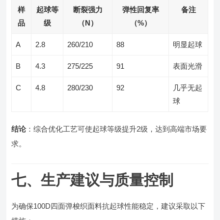
样
起球等
断裂强力
弹性回复率
备注
品
级
（N）
（%）
A
2.8
260/210
88
明显起球
B
4.3
275/225
91
表面光滑
C
4.8
280/230
92
几乎无起
球
结论
：综合优化工艺可使起球等级提升2级，达到高端市场要
求。
七、生产建议与质量控制
为确保100D四面弹梭织面料抗起球性能稳定，建议采取以下