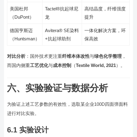
美国杜邦
Tactel®抗起球尼
高结晶度，纤维强度
（DuPont）
龙
提升
德国亨斯迈
Avitera® SE染料
一体化解决方案，环
（Huntsman）
+抗起球助剂
保高效
对比分析
：国外技术更注重
纤维本体改性
与
绿色化学整理
，
而国内侧重
工艺优化
与
成本控制
（
Textile World, 2021
）。
六、实验验证与数据分析
为验证上述工艺参数的有效性，选取某企业100D四面弹面料
进行对比实验。
6.1 实验设计