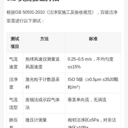
根据GB 50591-2010《洁净室施工及验收规范》，百级洁净
室需进行以下测试：
测试
方法
标准
项目
气流
热球风速仪测量送
0.25–0.5 m/s，不均匀度
速度
风面速度
≤±15%
洁净
激光粒子计数器采
ISO 5级（≥0.5μm ≤3520颗
度
样
粒/m³）
气流
发烟法或示踪气体
垂直单向流，无涡流
流型
法
静压
微压计测量
相邻洁净区≥5Pa，对非洁
差
净区≥10Pa