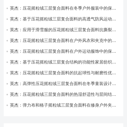
英杰：压花摇粒绒三层复合面料在冬季户外服装中的保暖
性能优化研究
英杰：基于压花摇粒绒三层复合面料的高透气防风运动服
饰开发
英杰：应用于滑雪服的压花摇粒绒三层复合面料抗撕裂与
耐磨性提升技术
英杰：压花摇粒绒三层复合面料在户外风衣和夹克中的应
用与性能
英杰：压花摇粒绒三层复合面料在户外运动服饰中的保暖
与透气性能研究
英杰：基于压花摇粒绒三层复合结构的功能性家居纺织品
开发与应用
英杰：压花摇粒绒三层复合面料的抗起球性与耐磨性优化
技术分析
英杰：高弹性压花摇粒绒三层复合面料在冬季童装设计中
的应用实践
英杰：压花摇粒绒三层复合面料的热湿舒适性与层间结合
强度协同提升工艺
英杰：弹力布和格子摇粒绒三层复合面料在修身户外夹克
中的弹性与保暖协同设计