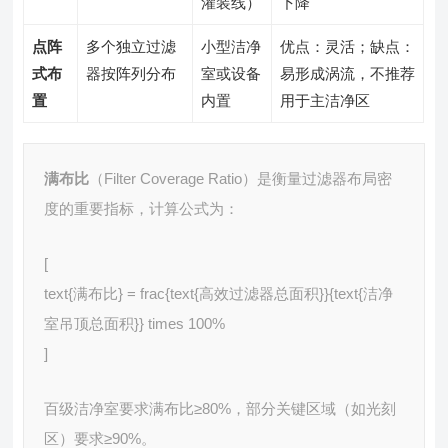
灌装线）
下降
点阵
多个独立过滤
小型洁净
优点：灵活；缺点：
式布
器按阵列分布
室或设备
易形成涡流，不推荐
置
内置
用于主洁净区
满布比
（Filter Coverage Ratio）是衡量过滤器布局密
度的重要指标，计算公式为：
[
text{满布比} = frac{text{高效过滤器总面积}}{text{洁净
室吊顶总面积}} times 100%
]
百级洁净室要求满布比≥80%，部分关键区域（如光刻
区）要求≥90%。