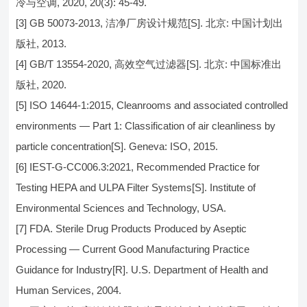
冷与空调, 2020, 20(3): 45-49.
[3] GB 50073-2013, 洁净厂房设计规范[S]. 北京: 中国计划出
版社, 2013.
[4] GB/T 13554-2020, 高效空气过滤器[S]. 北京: 中国标准出
版社, 2020.
[5] ISO 14644-1:2015, Cleanrooms and associated controlled
environments — Part 1: Classification of air cleanliness by
particle concentration[S]. Geneva: ISO, 2015.
[6] IEST-G-CC006.3:2021, Recommended Practice for
Testing HEPA and ULPA Filter Systems[S]. Institute of
Environmental Sciences and Technology, USA.
[7] FDA. Sterile Drug Products Produced by Aseptic
Processing — Current Good Manufacturing Practice
Guidance for Industry[R]. U.S. Department of Health and
Human Services, 2004.