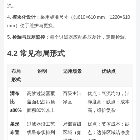
流。
模块化设计
：采用标准尺寸（如610×610 mm、1220×610
mm）便于维护与更换。
检漏与压差监控
：每个过滤器应配备压差计，定期检漏。
4.2 常见布局形式
布局
说明
适用场景
优缺点
形式
满布
高效过滤器覆
百级主洁
优点：气流均匀，洁
比
盖面积占吊顶
净区
净度高；缺点：成本
≥80%
面积80%以上
高，维护复杂
条形
过滤器沿工艺
局部百级
优点：节省成本；缺
布置
线呈条状排列
区域（如
点：边缘区域洁净度