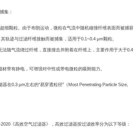
捕集：
.1 μm的超细颗粒。由于布朗运动，微粒在气流中随机碰撞纤维表面而被捕
动时，其轨迹与过滤纤维接触而被捕集，适用于0.1~0.4 μm颗粒。
大颗粒因惯性无法随气流绕过纤维，直接撞击并附着在纤维上，主要作用于大于0.4
n）：部分HEPA滤材带有静电，可增强对中性或带电微粒的吸附能力。
左右的“易穿透粒径”（Most Penetrating Particle Size,
3554-2020《高效空气过滤器》，高效过滤器按过滤效率分为以下等级：