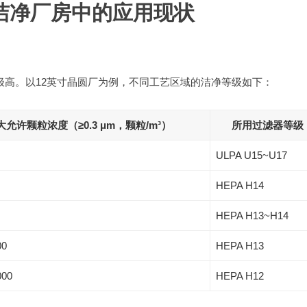
洁净厂房中的应用现状
要求极高。以12英寸晶圆厂为例，不同工艺区域的洁净等级如下：
大允许颗粒浓度（≥0.3 μm，颗粒/m³）
所用过滤器等级
ULPA U15~U17
HEPA H14
HEPA H13~H14
00
HEPA H13
000
HEPA H12