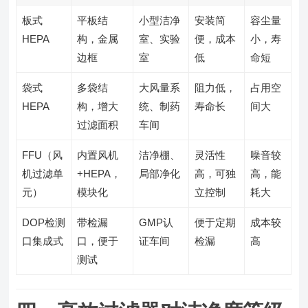
板式
平板结
小型洁净
安装简
容尘量
HEPA
构，金属
室、实验
便，成本
小，寿
边框
室
低
命短
袋式
多袋结
大风量系
阻力低，
占用空
HEPA
构，增大
统、制药
寿命长
间大
过滤面积
车间
FFU（风
内置风机
洁净棚、
灵活性
噪音较
机过滤单
+HEPA，
局部净化
高，可独
高，能
元）
模块化
立控制
耗大
DOP检测
带检漏
GMP认
便于定期
成本较
口集成式
口，便于
证车间
检漏
高
测试