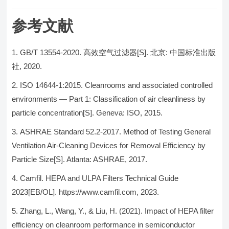
参考文献
GB/T 13554-2020. 高效空气过滤器[S]. 北京: 中国标准出版
社, 2020.
ISO 14644-1:2015. Cleanrooms and associated controlled
environments — Part 1: Classification of air cleanliness by
particle concentration[S]. Geneva: ISO, 2015.
ASHRAE Standard 52.2-2017. Method of Testing General
Ventilation Air-Cleaning Devices for Removal Efficiency by
Particle Size[S]. Atlanta: ASHRAE, 2017.
Camfil. HEPA and ULPA Filters Technical Guide
2023[EB/OL]. https://www.camfil.com, 2023.
Zhang, L., Wang, Y., & Liu, H. (2021). Impact of HEPA filter
efficiency on cleanroom performance in semiconductor