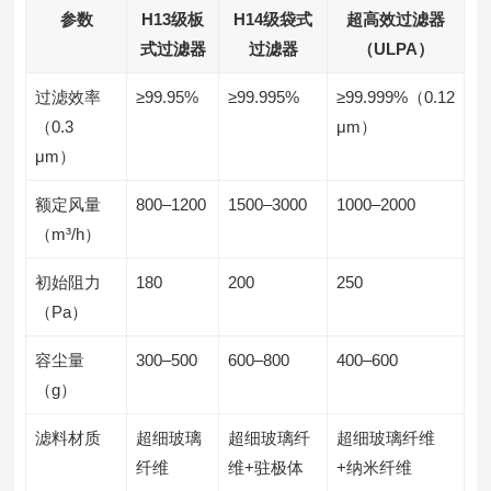
参数
H13级板
H14级袋式
超高效过滤器
式过滤器
过滤器
（ULPA）
过滤效率
≥99.95%
≥99.995%
≥99.999%（0.12
（0.3
μm）
μm）
额定风量
800–1200
1500–3000
1000–2000
（m³/h）
初始阻力
180
200
250
（Pa）
容尘量
300–500
600–800
400–600
（g）
滤料材质
超细玻璃
超细玻璃纤
超细玻璃纤维
纤维
维+驻极体
+纳米纤维