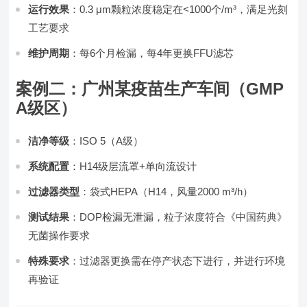
运行效果
：0.3 μm颗粒浓度稳定在<1000个/m³，满足光刻
工艺要求
维护周期
：每6个月检漏，每4年更换FFU滤芯
案例二：广州某疫苗生产车间（GMP
A级区）
洁净等级
：ISO 5（A级）
系统配置
：H14级层流罩+单向流设计
过滤器类型
：袋式HEPA（H14，风量2000 m³/h）
测试结果
：DOP检漏无泄漏，粒子浓度符合《中国药典》
无菌操作要求
特殊要求
：过滤器更换需在停产状态下进行，并进行环境
再验证