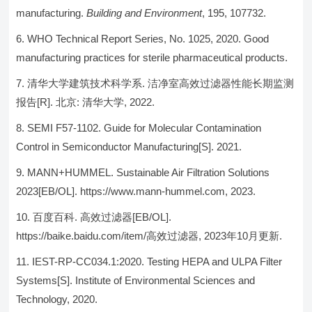
manufacturing.
Building and Environment
, 195, 107732.
WHO Technical Report Series, No. 1025, 2020. Good
manufacturing practices for sterile pharmaceutical products.
清华大学建筑技术科学系. 洁净室高效过滤器性能长期监测
报告[R]. 北京: 清华大学, 2022.
SEMI F57-1102. Guide for Molecular Contamination
Control in Semiconductor Manufacturing[S]. 2021.
MANN+HUMMEL. Sustainable Air Filtration Solutions
2023[EB/OL]. https://www.mann-hummel.com, 2023.
百度百科. 高效过滤器[EB/OL].
https://baike.baidu.com/item/高效过滤器, 2023年10月更新.
IEST-RP-CC034.1:2020. Testing HEPA and ULPA Filter
Systems[S]. Institute of Environmental Sciences and
Technology, 2020.