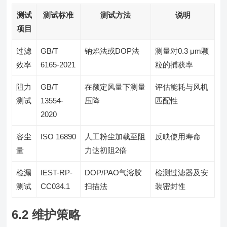
测试
测试标准
测试方法
说明
项目
过滤
GB/T
钠焰法或DOP法
测量对0.3 μm颗
效率
6165-2021
粒的捕获率
阻力
GB/T
在额定风量下测量
评估能耗与风机
测试
13554-
压降
匹配性
2020
容尘
ISO 16890
人工粉尘加载至阻
反映使用寿命
量
力达初阻2倍
检漏
IEST-RP-
DOP/PAO气溶胶
检测过滤器及安
测试
CC034.1
扫描法
装密封性
6.2 维护策略