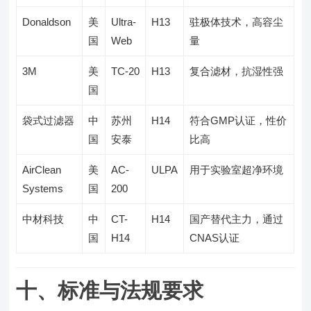
Donaldson
美
Ultra-
H13
驻极体技术，高容尘
国
Web
量
3M
美
TC-20
H13
复合滤材，抗湿性强
国
袋式过滤器
中
苏州
H14
符合GMP认证，性价
国
安泰
比高
AirClean
美
AC-
ULPA
用于实验室超净环境
Systems
国
200
中材科技
中
CT-
H14
国产替代主力，通过
国
H14
CNAS认证
十、标准与法规要求