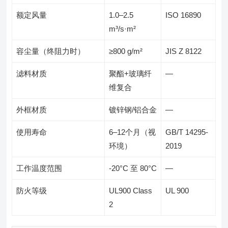
额定风量
1.0–2.5
ISO 16890
m³/s·m²
容尘量（终阻力时）
≥800 g/m²
JIS Z 8122
滤料材质
聚酯+玻璃纤
—
维复合
外框材质
镀锌钢/铝合金
—
使用寿命
6–12个月（视
GB/T 14295-
环境）
2019
工作温度范围
-20°C 至 80°C
—
防火等级
UL900 Class
UL 900
2