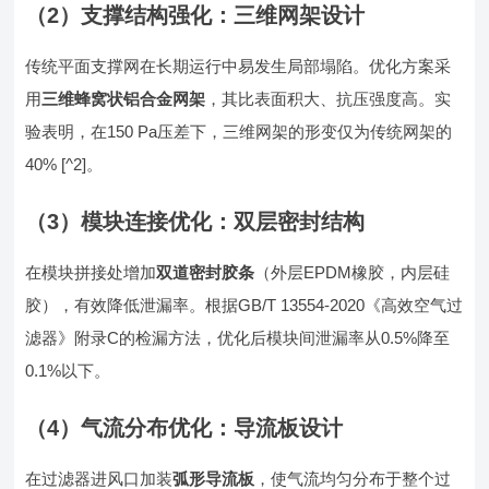
（2）支撑结构强化：三维网架设计
传统平面支撑网在长期运行中易发生局部塌陷。优化方案采
用
三维蜂窝状铝合金网架
，其比表面积大、抗压强度高。实
验表明，在150 Pa压差下，三维网架的形变仅为传统网架的
40% [^2]。
（3）模块连接优化：双层密封结构
在模块拼接处增加
双道密封胶条
（外层EPDM橡胶，内层硅
胶），有效降低泄漏率。根据GB/T 13554-2020《高效空气过
滤器》附录C的检漏方法，优化后模块间泄漏率从0.5%降至
0.1%以下。
（4）气流分布优化：导流板设计
在过滤器进风口加装
弧形导流板
，使气流均匀分布于整个过