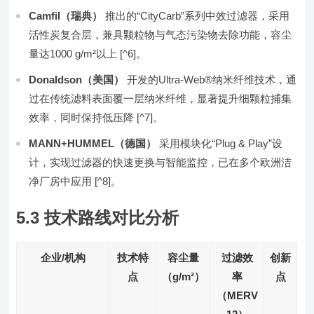
Camfil（瑞典）
推出的“CityCarb”系列中效过滤器，采用
活性炭复合层，兼具颗粒物与气态污染物去除功能，容尘
量达1000 g/m²以上 [^6]。
Donaldson（美国）
开发的Ultra-Web®纳米纤维技术，通
过在传统滤料表面覆一层纳米纤维，显著提升细颗粒捕集
效率，同时保持低压降 [^7]。
MANN+HUMMEL（德国）
采用模块化“Plug & Play”设
计，实现过滤器的快速更换与智能监控，已在多个欧洲洁
净厂房中应用 [^8]。
5.3 技术路线对比分析
企业/机构
技术特
容尘量
过滤效
创新
点
（g/m²）
率
点
（MERV