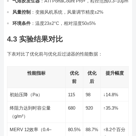
气溶胶发生器
：ATI PortaCount Pro+，粒径范围0.3–10μm
风量控制
：变频风机系统，风量调节精度±2%
环境条件
：温度23±2°C，相对湿度50±5%
4.3 实验结果对比
下表对比了优化前与优化后过滤器的性能数据：
性能指标
优化
优化
提升幅度
前
后
初始压降（Pa）
115
98
↓14.8%
终阻力达到时容尘量
680
920
↑35.3%
（g/m²）
MERV 12效率（0.4–
80.5%
88.7%
↑8.2个百分