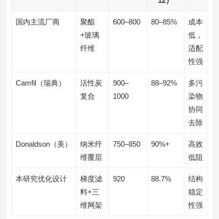
12）
国内主流厂商
聚酯
600–800
80–85%
成本
+玻璃
低，
纤维
适配
性强
Camfil（瑞典）
活性炭
900–
88–92%
多污
复合
1000
染物
协同
去除
Donaldson（美）
纳米纤
750–850
90%+
高效
维覆层
低阻
本研究优化设计
梯度滤
920
88.7%
结构
料+三
稳定
维网架
性强