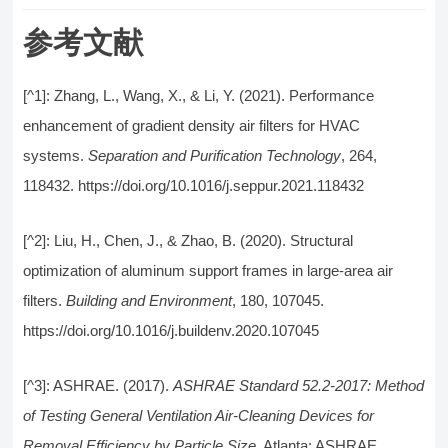
参考文献
[^1]: Zhang, L., Wang, X., & Li, Y. (2021). Performance
enhancement of gradient density air filters for HVAC
systems.
Separation and Purification Technology
, 264,
118432. https://doi.org/10.1016/j.seppur.2021.118432
[^2]: Liu, H., Chen, J., & Zhao, B. (2020). Structural
optimization of aluminum support frames in large-area air
filters.
Building and Environment
, 180, 107045.
https://doi.org/10.1016/j.buildenv.2020.107045
[^3]: ASHRAE. (2017).
ASHRAE Standard 52.2-2017: Method
of Testing General Ventilation Air-Cleaning Devices for
Removal Efficiency by Particle Size
. Atlanta: ASHRAE.