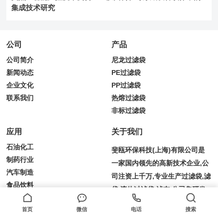
集成技术研究
公司
产品
公司简介
尼龙过滤袋
新闻动态
PE过滤袋
企业文化
PP过滤袋
联系我们
热熔过滤袋
非标过滤袋
应用
关于我们
石油化工
斐瓯环保科技(上海)有限公司是
制药行业
一家国内领先的高新技术企业,公
汽车制造
司注资上千万,专业生产过滤袋,滤
食品饮料
袋,液体过滤袋,滤布,公司集研发,
油漆涂料
设计,生产,销售,服务为一体的过
首页
微信
电话
搜索
滤袋生产工厂,是你值得信赖的合