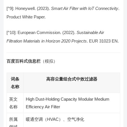
[^9]: Honeywell. (2023).
Smart Air Filter with IoT Connectivity
.
Product White Paper.
[^10]: European Commission. (2022).
Sustainable Air
Filtration Materials in Horizon 2020 Projects
. EUR 31023 EN.
百度百科式信息栏
（模拟）
词条
高容尘量组合式中效过滤器
名称
英文
High Dust-Holding Capacity Modular Medium
名称
Efficiency Air Filter
所属
暖通空调（HVAC）、空气净化
领域