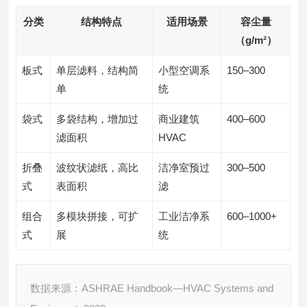
分类
结构特点
适用场景
容尘量
（g/m²）
板式
单层滤料，结构简
小型空调系
150–300
单
统
袋式
多袋结构，增加过
商业建筑
400–600
滤面积
HVAC
折叠
波纹状滤纸，高比
洁净室预过
300–500
式
表面积
滤
组合
多模块拼接，可扩
工业洁净系
600–1000+
式
展
统
数据来源：ASHRAE Handbook—HVAC Systems and