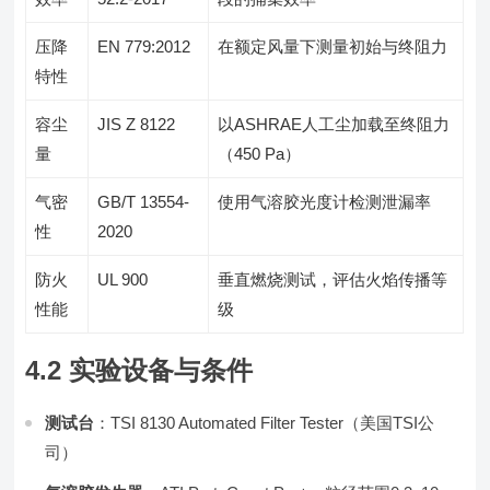
压降
EN 779:2012
在额定风量下测量初始与终阻力
特性
容尘
JIS Z 8122
以ASHRAE人工尘加载至终阻力
量
（450 Pa）
气密
GB/T 13554-
使用气溶胶光度计检测泄漏率
性
2020
防火
UL 900
垂直燃烧测试，评估火焰传播等
性能
级
4.2 实验设备与条件
测试台
：TSI 8130 Automated Filter Tester（美国TSI公
司）