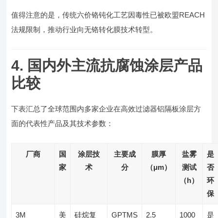
值得注意的是，传统六价铬钝化工艺因毒性已被欧盟REACH
法规限制，推动行业向无铬转化膜技术转型。
4. 国内外主流抗腐蚀涂层产品
比较
下表汇总了全球范围内多家企业在高效过滤器铝隔板涂层方
面的代表性产品及其技术参数：
厂商
国
涂层技
主要成
膜厚
盐雾
是
家
术
分
（μm）
测试
否
（h）
环
保
3M
美
硅烷复
GPTMS
2.5
1000
是