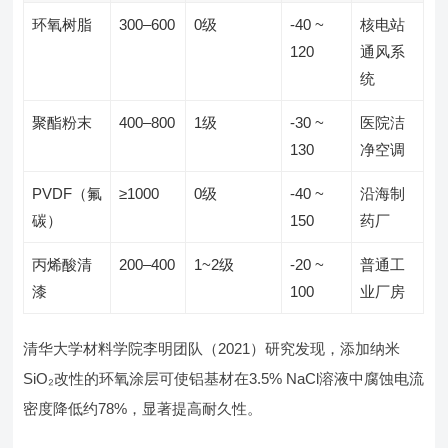
环氧树脂
300–600
0级
-40 ~
核电站
120
通风系
统
聚酯粉末
400–800
1级
-30 ~
医院洁
130
净空调
PVDF（氟
≥1000
0级
-40 ~
沿海制
碳）
150
药厂
丙烯酸清
200–400
1~2级
-20 ~
普通工
漆
100
业厂房
清华大学材料学院李明团队（2021）研究发现，添加纳米
SiO₂改性的环氧涂层可使铝基材在3.5% NaCl溶液中腐蚀电流
密度降低约78%，显著提高耐久性。