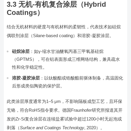
3.3 无机-有机复合涂层（Hybrid
Coatings）
结合无机材料的硬度与有机材料的柔韧性，代表技术如硅烷
偶联剂涂层（Silane-based coating）和溶胶-凝胶涂层。
硅烷涂层
：如γ-缩水甘油醚氧丙基三甲氧基硅烷
（GPTMS），可在铝表面形成三维网络结构，兼具疏水
性和化学稳定性。
溶胶-凝胶涂层
：以钛酸酯或锆酸酯前驱体制备，高温固化
后形成类似陶瓷的保护层。
此类涂层厚度通常为1–5 μm，不影响隔板成型工艺，且环保
无铬，符合RoHS指令要求。德国Fraunhofer研究所报道其开
发的Zr-Si复合涂层在连续盐雾试验中超过1200小时无起泡或
剥落（
Surface and Coatings Technology
, 2020）。