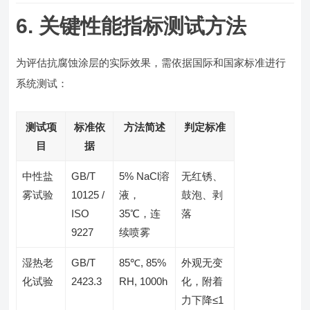
6. 关键性能指标测试方法
为评估抗腐蚀涂层的实际效果，需依据国际和国家标准进行
系统测试：
测试项
标准依
方法简述
判定标准
目
据
中性盐
GB/T
5% NaCl溶
无红锈、
雾试验
10125 /
液，
鼓泡、剥
ISO
35℃，连
落
9227
续喷雾
湿热老
GB/T
85℃, 85%
外观无变
化试验
2423.3
RH, 1000h
化，附着
力下降≤1