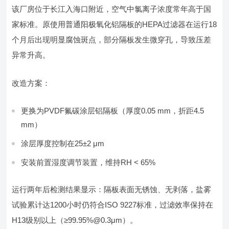
该厂房位于长江入海口附近，空气中氯离子浓度常年高于国
家标准。原使用普通阳极氧化铝隔板的HEPA过滤器在运行18
个月后出现明显腐蚀斑点，部分隔板发生微穿孔，导致压差
异常升高。
改造方案：
更换为PVDF氟碳涂层铝隔板（厚度0.05 mm，折距4.5
mm）
涂层厚度控制在25±2 μm
安装前置湿度调节装置，维持RH < 65%
运行两年后检测结果显示：隔板表面无锈蚀、无剥落，盐雾
试验累计达1200小时仍符合ISO 9227标准，过滤效率保持在
H13级别以上（≥99.95%@0.3μm）。