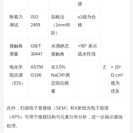
级
附着力
ISO
划格法
≤1级为合
测试
2409
（1mm间
格
距）
接触角
GB/T
水滴静态
>90° 表示
测量
30447
接触角
疏水性强
电化学
ASTM
在3.5%
Z
> 10⁶
阻抗谱
G106
NaCl中测
Ω·cm²
（EIS）
定阻抗模
视为
量
优良
此外，扫描电子显微镜（SEM）和X射线光电子能谱
（XPS）可用于微观结构与元素分布分析，进一步揭示腐蚀
机理。