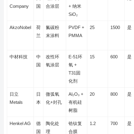
Company
国
合涂层
+ 纳米
SiO₂
AkzoNobel
荷
氟碳粉
PVDF +
25
1500
是
兰
末涂料
PMMA
中材科技
中
改性环
E-51环
15
600
是
国
氧涂层
氧 +
T31固
化剂
日立
日
微弧氧
Al₂O₃ +
20
800
是
Metals
本
化+封孔
有机硅
树脂
Henkel AG
德
陶化处
锆钛复
1.2
700
是
国
理
合膜