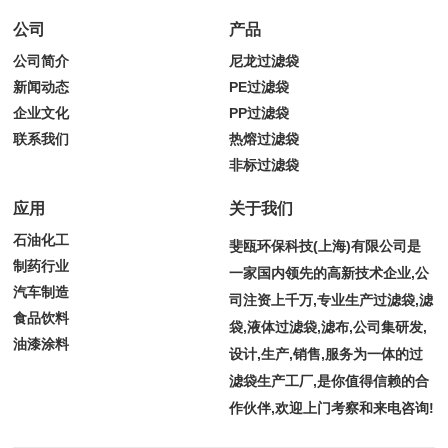
公司
产品
公司简介
尼龙过滤袋
新闻动态
PE过滤袋
企业文化
PP过滤袋
联系我们
热熔过滤袋
非标过滤袋
应用
关于我们
石油化工
斐瓯环保科技(上海)有限公司是
制药行业
一家国内领先的高新技术企业,公
汽车制造
司注资上千万,专业生产过滤袋,滤
食品饮料
袋,液体过滤袋,滤布,公司集研发,
油漆涂料
设计,生产,销售,服务为一体的过
滤袋生产工厂,是你值得信赖的合
作伙伴,欢迎上门考察和来电咨询!