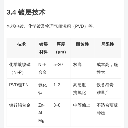
3.4 镀层技术
包括电镀、化学镀及物理气相沉积（PVD）等。
技术
镀层
厚度
耐蚀性
局限性
材料
（μm）
化学镀镍磷
Ni-P
5–20
极高
成本高，脆
（Ni-P）
合金
性大
PVD镀TiN
氮化
1–3
高硬度，
设备昂贵，
钛
抗氧化
难量产
镀锌铝合金
Zn-
3–8
中等偏上
不适合薄板
Al-
冲压
Mg