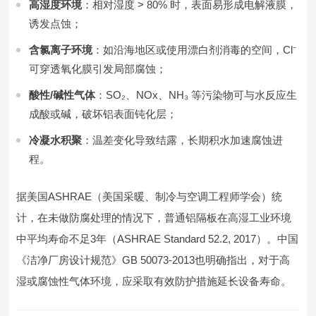
高湿度环境
：相对湿度 > 80% 时，表面易形成电解液膜，
诱发点蚀；
含氯离子环境
：如沿海地区或使用漂白剂消毒的空间，Cl⁻
可穿透氧化膜引发局部腐蚀；
酸性/碱性气体
：SO₂、NOx、NH₃ 等污染物可与水反应生
成酸或碱，破坏铝表面钝化层；
冷凝水积聚
：温差变化导致结露，长期积水加速腐蚀进
程。
据美国ASHRAE（美国采暖、制冷与空调工程师学会）统
计，在未做防腐处理的情况下，普通铝隔板在高湿工业环境
中平均寿命不足3年（ASHRAE Standard 52.2, 2017）。中国
《洁净厂房设计规范》GB 50073-2013也明确指出，对于高
湿或腐蚀性气体环境，应采取有效防护措施延长设备寿命。