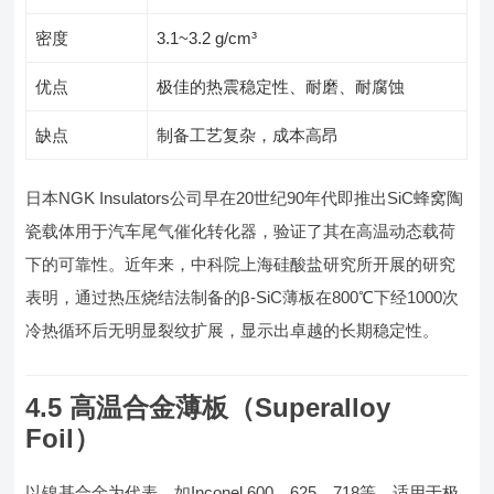
密度
3.1~3.2 g/cm³
优点
极佳的热震稳定性、耐磨、耐腐蚀
缺点
制备工艺复杂，成本高昂
日本NGK Insulators公司早在20世纪90年代即推出SiC蜂窝陶
瓷载体用于汽车尾气催化转化器，验证了其在高温动态载荷
下的可靠性。近年来，中科院上海硅酸盐研究所开展的研究
表明，通过热压烧结法制备的β-SiC薄板在800℃下经1000次
冷热循环后无明显裂纹扩展，显示出卓越的长期稳定性。
4.5 高温合金薄板（Superalloy
Foil）
以镍基合金为代表，如Inconel 600、625、718等，适用于极