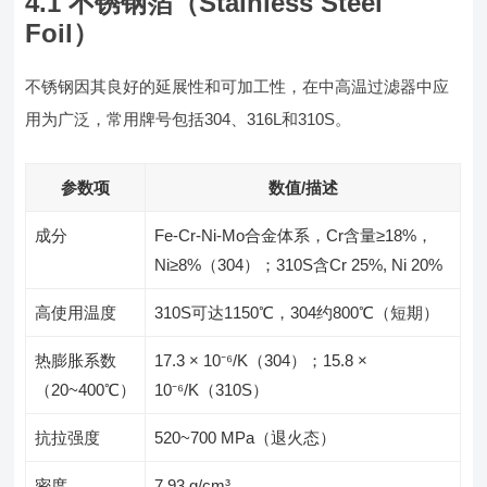
4.1 不锈钢箔（Stainless Steel
Foil）
不锈钢因其良好的延展性和可加工性，在中高温过滤器中应
用为广泛，常用牌号包括304、316L和310S。
参数项
数值/描述
成分
Fe-Cr-Ni-Mo合金体系，Cr含量≥18%，
Ni≥8%（304）；310S含Cr 25%, Ni 20%
高使用温度
310S可达1150℃，304约800℃（短期）
热膨胀系数
17.3 × 10⁻⁶/K（304）；15.8 ×
（20~400℃）
10⁻⁶/K（310S）
抗拉强度
520~700 MPa（退火态）
密度
7.93 g/cm³