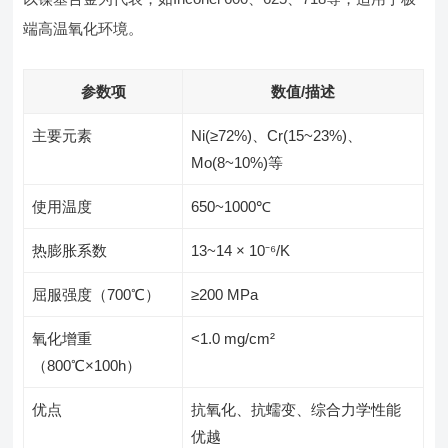
端高温氧化环境。
参数项
数值/描述
主要元素
Ni(≥72%)、Cr(15~23%)、
Mo(8~10%)等
使用温度
650~1000℃
热膨胀系数
13~14 × 10⁻⁶/K
屈服强度（700℃）
≥200 MPa
氧化增重
<1.0 mg/cm²
（800℃×100h）
优点
抗氧化、抗蠕变、综合力学性能
优越