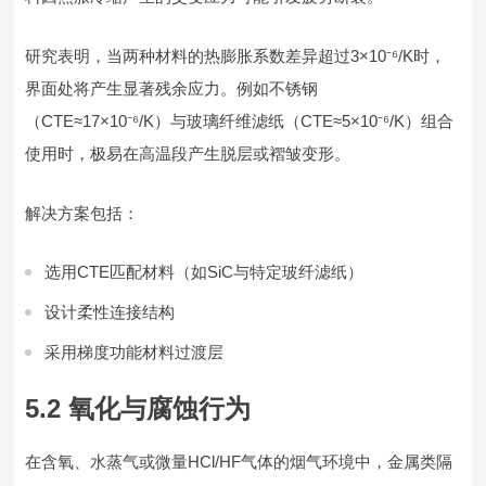
研究表明，当两种材料的热膨胀系数差异超过3×10⁻⁶/K时，
界面处将产生显著残余应力。例如不锈钢
（CTE≈17×10⁻⁶/K）与玻璃纤维滤纸（CTE≈5×10⁻⁶/K）组合
使用时，极易在高温段产生脱层或褶皱变形。
解决方案包括：
选用CTE匹配材料（如SiC与特定玻纤滤纸）
设计柔性连接结构
采用梯度功能材料过渡层
5.2 氧化与腐蚀行为
在含氧、水蒸气或微量HCl/HF气体的烟气环境中，金属类隔