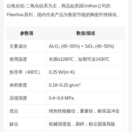
以氧化铝-二氧化硅系为主，商品如美国Unifrax公司的
Fiberfrax系列，国内代表产品为鲁阳节能的陶瓷纤维模块。
参数项
数值/描述
主要成分
Al₂O₃ (45~55%) + SiO₂ (45~55%)
使用温度
长期≤1260℃，短期可达1430℃
热导率（400℃）
0.25 W/(m·K)
体积密度
0.18~0.25 g/cm³
压缩强度
0.4~0.8 MPa
优点
绝热性能极佳，重量轻，耐高温冲击
缺点
机械强度低，易碎；粉尘脱落风险