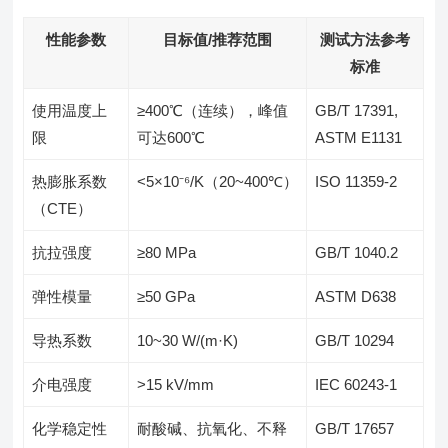
性能参数
目标值/推荐范围
测试方法参考
标准
使用温度上
≥400℃（连续），峰值
GB/T 17391,
限
可达600℃
ASTM E1131
热膨胀系数
<5×10⁻⁶/K（20~400℃）
ISO 11359-2
（CTE）
抗拉强度
≥80 MPa
GB/T 1040.2
弹性模量
≥50 GPa
ASTM D638
导热系数
10~30 W/(m·K)
GB/T 10294
介电强度
>15 kV/mm
IEC 60243-1
化学稳定性
耐酸碱、抗氧化、不释
GB/T 17657