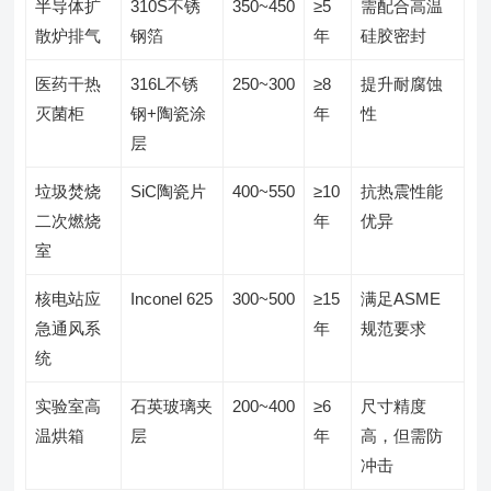
半导体扩
310S不锈
350~450
≥5
需配合高温
散炉排气
钢箔
年
硅胶密封
医药干热
316L不锈
250~300
≥8
提升耐腐蚀
灭菌柜
钢+陶瓷涂
年
性
层
垃圾焚烧
SiC陶瓷片
400~550
≥10
抗热震性能
二次燃烧
年
优异
室
核电站应
Inconel 625
300~500
≥15
满足ASME
急通风系
年
规范要求
统
实验室高
石英玻璃夹
200~400
≥6
尺寸精度
温烘箱
层
年
高，但需防
冲击