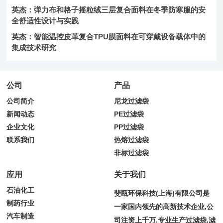
英杰：弹力布和格子摇粒绒三层复合面料在冬季防寒服的安
全舒适性设计与实践
英杰：智能温控皮革复合TPU膜面料在可穿戴设备载体中的
集成技术研究
公司
产品
公司简介
尼龙过滤袋
新闻动态
PE过滤袋
企业文化
PP过滤袋
联系我们
热熔过滤袋
非标过滤袋
应用
关于我们
石油化工
斐瓯环保科技(上海)有限公司是
制药行业
一家国内领先的高新技术企业,公
汽车制造
司注资上千万,专业生产过滤袋,滤