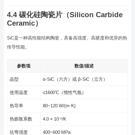
4.4 碳化硅陶瓷片（Silicon Carbide
Ceramic）
SiC是一种高性能结构陶瓷，具备高强度、高硬度和优异的热
传导性能。
参数项
数值/描述
晶型
α-SiC（六方）或 β-SiC（立方）
使用温度
≤1600℃（惰性气氛）
热导率
80~120 W/(m·K)
热膨胀系数
4.0 × 10⁻⁶/K
抗弯强度
400~600 MPa