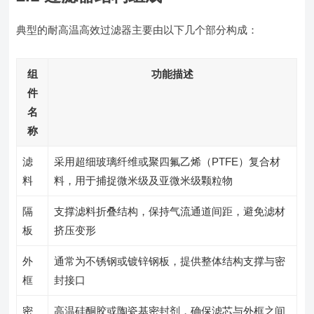
典型的耐高温高效过滤器主要由以下几个部分构成：
组
功能描述
件
名
称
滤
采用超细玻璃纤维或聚四氟乙烯（PTFE）复合材
料
料，用于捕捉微米级及亚微米级颗粒物
隔
支撑滤料折叠结构，保持气流通道间距，避免滤材
板
挤压变形
外
通常为不锈钢或镀锌钢板，提供整体结构支撑与密
框
封接口
密
高温硅酮胶或陶瓷基密封剂，确保滤芯与外框之间