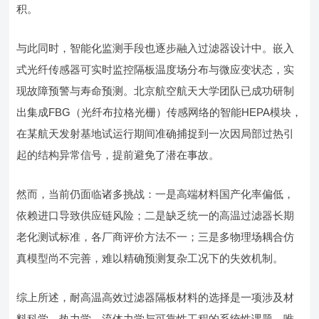
积。
与此同时，智能化监测手段也逐步融入过滤器设计中。嵌入
式光纤传感器可实时监控隔板温度场分布与微应变状态，实
现故障预警与寿命预测。北京航空航天大学团队已成功研制
出集成FBG（光纤布拉格光栅）传感网络的智能HEPA模块，
在某航天发射基地试运行期间准确捕捉到一次因局部过热引
起的结构异常信号，提前避免了潜在事故。
然而，当前仍面临诸多挑战：一是高端材料国产化率偏低，
依赖进口导致供应链风险；二是缺乏统一的高温过滤器长期
老化测试标准，各厂商评价方法不一；三是多物理场耦合仿
真模型尚不完善，难以精确预测复杂工况下的失效机制。
综上所述，耐高温高效过滤器隔板材料的选择是一项涉及材
料科学、热力学、流体力学与可靠性工程的系统性课题。唯