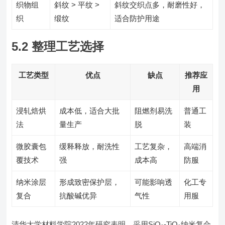
织物组
斜纹 > 平纹 >
斜纹交织点多，耐磨性好，
织
缎纹
适合防护用途
5.2 整理工艺选择
工艺类型
优点
缺点
推荐应
用
浸轧焙烘
成本低，适合大批
阻燃剂易洗
普通工
法
量生产
脱
装
微胶囊包
缓释释放，耐洗性
工艺复杂，
高端消
覆技术
强
成本高
防服
纳米涂层
形成致密保护层，
可能影响透
化工专
复合
抗酸碱优异
气性
用服
清华大学材料学院2022年研究表明，采用SiO₂-TiO₂纳米复合