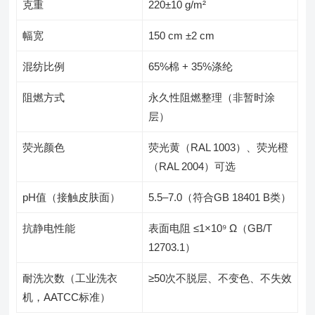
克重
220±10 g/m²
幅宽
150 cm ±2 cm
混纺比例
65%棉 + 35%涤纶
阻燃方式
永久性阻燃整理（非暂时涂
层）
荧光颜色
荧光黄（RAL 1003）、荧光橙
（RAL 2004）可选
pH值（接触皮肤面）
5.5–7.0（符合GB 18401 B类）
抗静电性能
表面电阻 ≤1×10⁹ Ω（GB/T
12703.1）
耐洗次数（工业洗衣
≥50次不脱层、不变色、不失效
机，AATCC标准）