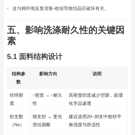
这与棉纤维反复溶胀-收缩导致结晶区破坏有关。
五、影响洗涤耐久性的关键因
素
5.1 面料结构设计
结构参
影响方向
说明
数
经纬密
↑密度 → ↑耐久
高密度织造减少空隙，延缓
度
性
化学品渗透
纱支数
细支纱 → 更光
建议选用20–30支中粗纱平
（Ne）
滑但易断
衡强度与舒适性