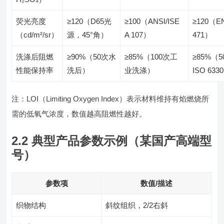
荧光亮度
≥120（D65光
≥100（ANSI/ISE
≥120（E
（cd/m²/sr）
源，45°角）
A 107）
471）
洗涤后阻燃
≥90%（50次水
≥85%（100次工
≥85%（5
性能保持率
洗后）
业洗涤）
ISO 633
注：LOI（Limiting Oxygen Index）表示材料维持有焰燃烧所
需的低氧气浓度，数值越高阻燃性越好。
2.2 典型产品参数示例（某国产高端型
号）
参数项
数值/描述
织物结构
斜纹组织，2/2右斜