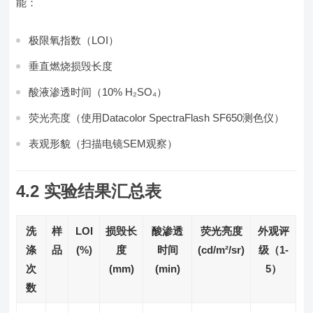
能：
极限氧指数（LOI）
垂直燃烧损毁长度
酸液渗透时间（10% H₂SO₄）
荧光亮度（使用Datacolor SpectraFlash SF650测色仪）
表观形貌（扫描电镜SEM观察）
4.2 实验结果汇总表
洗
样
LOI
损毁长
酸渗透
荧光亮度
外观评
涤
品
(%)
度
时间
(cd/m²/sr)
级（1-
次
(mm)
(min)
5）
数