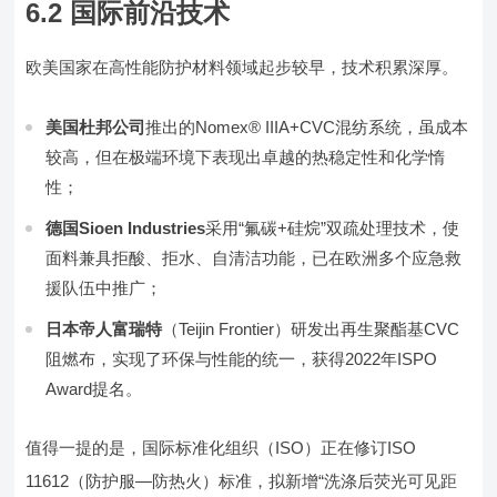
6.2 国际前沿技术
欧美国家在高性能防护材料领域起步较早，技术积累深厚。
美国杜邦公司
推出的Nomex® IIIA+CVC混纺系统，虽成本
较高，但在极端环境下表现出卓越的热稳定性和化学惰
性；
德国Sioen Industries
采用“氟碳+硅烷”双疏处理技术，使
面料兼具拒酸、拒水、自清洁功能，已在欧洲多个应急救
援队伍中推广；
日本帝人富瑞特
（Teijin Frontier）研发出再生聚酯基CVC
阻燃布，实现了环保与性能的统一，获得2022年ISPO
Award提名。
值得一提的是，国际标准化组织（ISO）正在修订ISO
11612（防护服—防热火）标准，拟新增“洗涤后荧光可见距