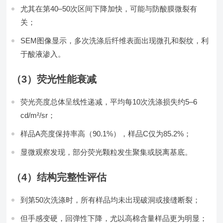
尤其在第40–50次区间下降加快，可能与防酸膜微裂有
关；
SEM图像显示，多次洗涤后纤维表面出现微孔和裂纹，利
于酸液渗入。
（3）荧光性能衰减
荧光亮度总体呈线性递减，平均每10次洗涤损失约5–6
cd/m²/sr；
样品A亮度保持率高（90.1%），样品C仅为85.2%；
显微观察发现，部分荧光颗粒发生聚集或脱离基底。
（4）结构完整性评估
到第50次洗涤时，所有样品均未出现破洞或接缝断裂；
但手感变硬，回弹性下降，尤以高棉含量样品更为明显；