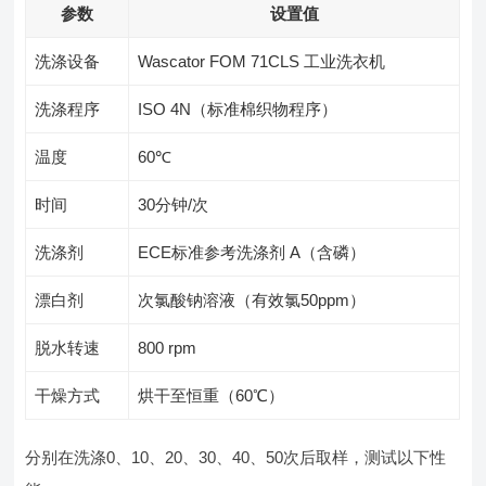
参数
设置值
洗涤设备
Wascator FOM 71CLS 工业洗衣机
洗涤程序
ISO 4N（标准棉织物程序）
温度
60℃
时间
30分钟/次
洗涤剂
ECE标准参考洗涤剂 A（含磷）
漂白剂
次氯酸钠溶液（有效氯50ppm）
脱水转速
800 rpm
干燥方式
烘干至恒重（60℃）
分别在洗涤0、10、20、30、40、50次后取样，测试以下性