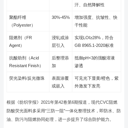
汗、自然降解性
聚酯纤维
30%-45%
增加强度、抗皱性、快
（Polyester）
干性能
阻燃剂（FR
浸轧或涂
实现LOI≥28%，符合
Agent）
层引入
GB 8965.1-2020标准
抗酸助剂（Acid
后整理添
抵御pH<3的强酸溶液
Resistant Finish）
加
渗透
荧光染料/反光微珠
表面涂覆
可见光下显黄/橙色，紫
或嵌入
外激发下发亮
根据《纺织学报》2021年第42卷第6期报道，现代CVC阻燃
防酸荧光面料多采用“三防一阻”一体化整理技术，即防水、防
油、防污与阻燃协同处理，进一步提升了综合防护能力。