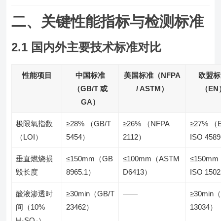
二、关键性能指标与检测标准
2.1 国内外主要技术标准对比
性能项目
中国标准
美国标准（NFPA
欧盟标
（GB/T 或
/ ASTM）
（EN
GA）
极限氧指数
≥28% （GB/T
≥26% （NFPA
≥27% （
（LOI）
5454）
2112）
ISO 458
垂直燃烧损
≤150mm（GB
≤100mm（ASTM
≤150m
毁长度
8965.1）
D6413）
ISO 150
酸液渗透时
≥30min（GB/T
——
≥30min
间（10%
23462）
13034）
H₂SO₄）