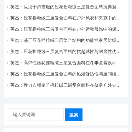
饰开发
英杰：应用于滑雪服的压花摇粒绒三层复合面料抗撕裂与
耐磨性提升技术
英杰：压花摇粒绒三层复合面料在户外风衣和夹克中的应
用与性能
英杰：压花摇粒绒三层复合面料在户外运动服饰中的保暖
与透气性能研究
英杰：基于压花摇粒绒三层复合结构的功能性家居纺织品
开发与应用
英杰：压花摇粒绒三层复合面料的抗起球性与耐磨性优化
技术分析
英杰：高弹性压花摇粒绒三层复合面料在冬季童装设计中
的应用实践
英杰：压花摇粒绒三层复合面料的热湿舒适性与层间结合
强度协同提升工艺
英杰：弹力布和格子摇粒绒三层复合面料在修身户外夹克
中的弹性与保暖协同设计
搜索