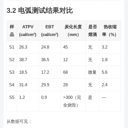
3.2 电弧测试结果对比
样
ATPV
EBT
炭化长度
是否
热收缩
品
(cal/cm²)
(cal/cm²)
（mm）
熔滴
率（%）
S1
26.3
24.8
45
无
3.2
S2
38.7
36.5
12
无
1.8
S3
18.5
17.2
68
微量
5.6
S4
31.4
29.9
28
无
2.4
S5
1.2
0.9
>300（完
是
—
全烧毁）
从数据可见：