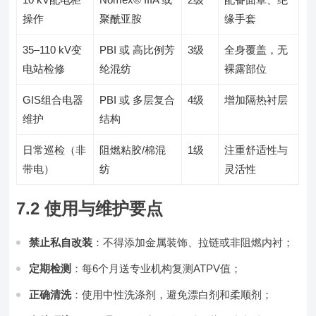
操作
聚酰亚胺
缘手套
35–110 kV变
PBI 或 高比例芳
3级
全身覆盖，无
电站检修
纶混纺
裸露部位
GIS组合电器
PBI 或 多层复合
4级
增加隔热衬层
维护
结构
日常巡检（非
阻燃粘胶/棉混
1级
注重舒适性与
带电）
纺
灵活性
7.2 使用与维护要点
禁止私自改装
：不得添加金属装饰、拉链或非阻燃内衬；
定期检测
：每6个月送专业机构复测ATPV值；
正确清洗
：使用中性洗涤剂，避免漂白剂和柔顺剂；