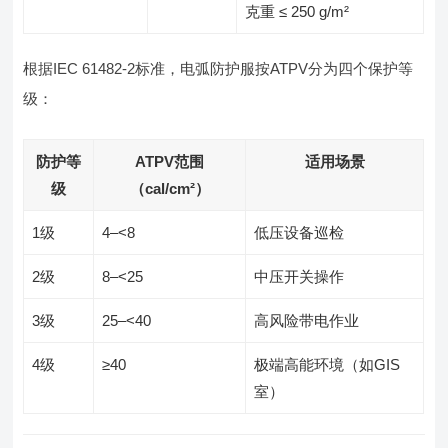
克重 ≤ 250 g/m²
根据IEC 61482-2标准，电弧防护服按ATPV分为四个保护等
级：
防护等
ATPV范围
适用场景
级
（cal/cm²）
1级
4–<8
低压设备巡检
2级
8–<25
中压开关操作
3级
25–<40
高风险带电作业
4级
≥40
极端高能环境（如GIS
室）