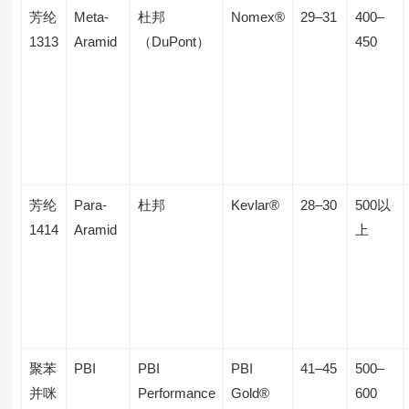
芳纶
Meta-
杜邦
Nomex®
29–31
400–
1313
Aramid
（DuPont）
450
芳纶
Para-
杜邦
Kevlar®
28–30
500以
1414
Aramid
上
聚苯
PBI
PBI
PBI
41–45
500–
并咪
Performance
Gold®
600