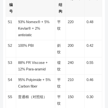
编
结
号
构
S1
93% Nomex® + 5%
平
220
0.48
Kevlar® + 2%
纹
antistatic
S2
100% PBI
斜
200
0.42
纹
S3
88% FR Viscose +
缎
240
0.55
12% Para-aramid
纹
S4
95% Polyimide + 5%
平
210
0.46
Carbon fiber
纹
S5
普通棉（对照组）
平
150
0.30
纹