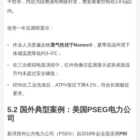
平纹布，内层为阻燃涤纶网眼衬里，整套重量控制在2.8 kg以
内。
使用一年后调研显示：
作业人员普遍反映
透气性优于Nomex®
，夏季高温环境下
体感温度降低约3–5℃；
在三次模拟电弧演练中，红外热像仪监测显示皮肤表面温
升均未超过安全阈值；
经50次工业洗涤后，ATPV值仅下降4.1%，符合长期服役
要求。
5.2 国外典型案例：美国PSEG电力公
司
新泽西州公共电力公司（PSEG）自2018年起全面采用
PBI