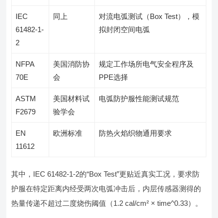
IEC
同上
对流电弧测试（Box Test），模
61482-1-
拟封闭空间电弧
2
NFPA
美国消防协
规定工作场所电气安全程序及
70E
会
PPE选择
ASTM
美国材料试
电弧防护服性能测试规范
F2679
验学会
EN
欧洲标准
防热火焰织物通用要求
11612
其中，IEC 61482-1-2的“Box Test”更贴近真实工况，要求防
护服在特定距离内经受两次电弧冲击后，内层传感器测得的
热量传递不超过二度烧伤阈值（1.2 cal/cm² × time^0.33）。