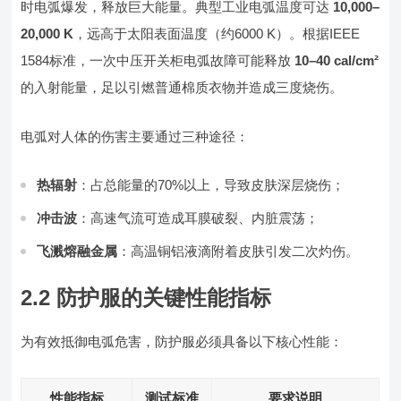
时电弧爆发，释放巨大能量。典型工业电弧温度可达
10,000–
20,000 K
，远高于太阳表面温度（约6000 K）。根据IEEE
1584标准，一次中压开关柜电弧故障可能释放
10–40 cal/cm²
的入射能量，足以引燃普通棉质衣物并造成三度烧伤。
电弧对人体的伤害主要通过三种途径：
热辐射
：占总能量的70%以上，导致皮肤深层烧伤；
冲击波
：高速气流可造成耳膜破裂、内脏震荡；
飞溅熔融金属
：高温铜铝液滴附着皮肤引发二次灼伤。
2.2 防护服的关键性能指标
为有效抵御电弧危害，防护服必须具备以下核心性能：
性能指标
测试标准
要求说明