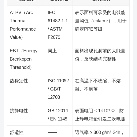
ATPV（Arc
IEC
表示面料可承受的电弧能
Thermal
61482-1-1
量阈值（cal/cm²），用于
Performance
/ ASTM
确定PPE等级
Value）
F2679
EBT（Energy
同上
面料出现孔洞前的大能量
Breakopen
值，反映结构完整性
Threshold）
热稳定性
ISO 11092
在高温下不收缩、不熔
/ GB/T
融、不滴落
12703
抗静电性
GB 12014
表面电阻 ≤ 1×10⁹ Ω，防
/ EN 1149
止静电积聚引发二次电弧
舒适性
——
透气率 ≥ 300 g/m²·24h，