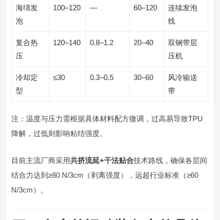
海绵发
100–120
—
60–120
连续发泡
泡
线
复合热
120–140
0.8–1.2
20–40
双钢带层
压
压机
冷却定
≤30
0.3–0.5
30–60
风冷输送
型
带
注：温度与压力需根据具体材料配方微调，过高易导致TPU
降解，过低则影响粘结强度。
目前主流厂商采用
共挤流延+干法贴合
技术路线，确保各层间
结合力达到≥80 N/3cm（剥离强度），远超行业标准（≥60
N/3cm）。