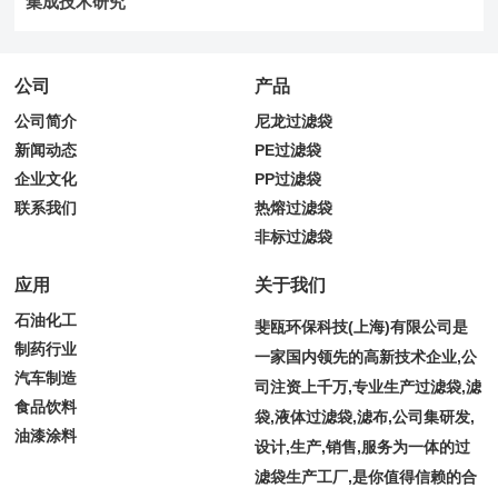
集成技术研究
公司
产品
公司简介
尼龙过滤袋
新闻动态
PE过滤袋
企业文化
PP过滤袋
联系我们
热熔过滤袋
非标过滤袋
应用
关于我们
石油化工
斐瓯环保科技(上海)有限公司是
制药行业
一家国内领先的高新技术企业,公
汽车制造
司注资上千万,专业生产过滤袋,滤
食品饮料
袋,液体过滤袋,滤布,公司集研发,
油漆涂料
设计,生产,销售,服务为一体的过
滤袋生产工厂,是你值得信赖的合