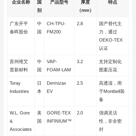
企业名称
国
产品型号
厚度
特点
别
（mm）
广东开平
中
CH-TPU-
2.8
国产替代主
春晖股份
国
FM200
力，通过
OEKO-TEX
认证
苏州维艾
中
VAP-
3.2
支持定制化
普新材料
国
FOAM-LAM
图案压花
Toray
日
Dermizax
2.5
高透湿，用
Industries
本
EV
于Montbell装
备
W.L. Gore
美
GORE-TEX
2.0
强调灵活
&
国
INFINIUM™
性，非全密
Associates
封