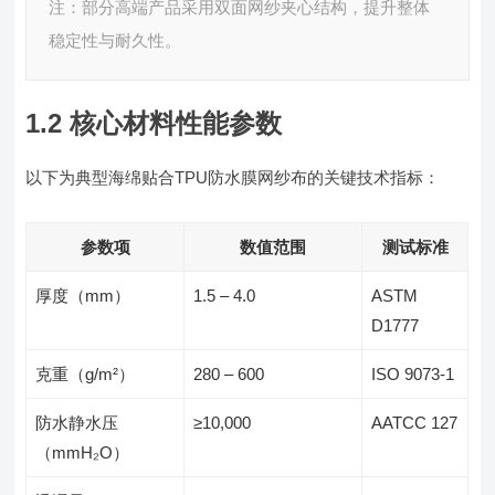
注：部分高端产品采用双面网纱夹心结构，提升整体
稳定性与耐久性。
1.2 核心材料性能参数
以下为典型海绵贴合TPU防水膜网纱布的关键技术指标：
参数项
数值范围
测试标准
厚度（mm）
1.5 – 4.0
ASTM
D1777
克重（g/m²）
280 – 600
ISO 9073-1
防水静水压
≥10,000
AATCC 127
（mmH₂O）