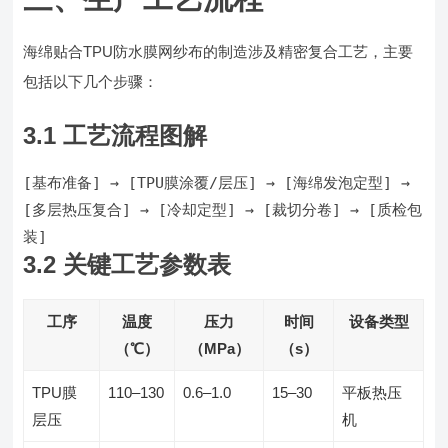
海绵贴合TPU防水膜网纱布的制造涉及精密复合工艺，主要
包括以下几个步骤：
3.1 工艺流程图解
[基布准备] → [TPU膜涂覆/层压] → [海绵发泡定型] → 
[多层热压复合] → [冷却定型] → [裁切分卷] → [质检包
装]
3.2 关键工艺参数表
工序
温度
压力
时间
设备类型
（℃）
（MPa）
（s）
TPU膜
110–130
0.6–1.0
15–30
平板热压
层压
机