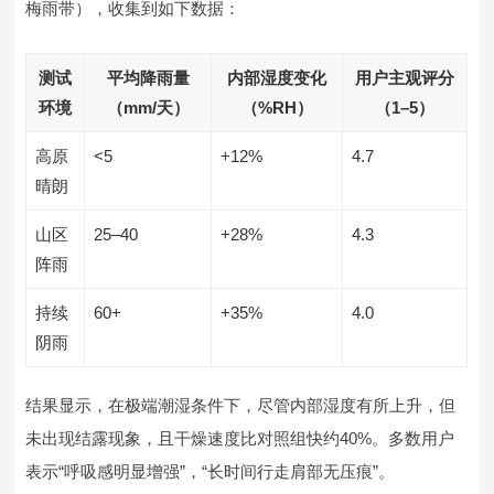
梅雨带），收集到如下数据：
测试
平均降雨量
内部湿度变化
用户主观评分
环境
（mm/天）
（%RH）
（1–5）
高原
<5
+12%
4.7
晴朗
山区
25–40
+28%
4.3
阵雨
持续
60+
+35%
4.0
阴雨
结果显示，在极端潮湿条件下，尽管内部湿度有所上升，但
未出现结露现象，且干燥速度比对照组快约40%。多数用户
表示“呼吸感明显增强”，“长时间行走肩部无压痕”。