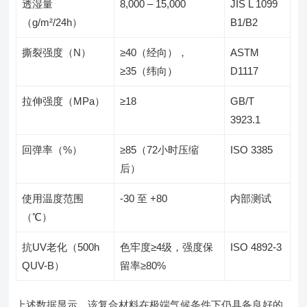
透湿量
8,000 – 15,000
JIS L 1099
（g/m²/24h）
B1/B2
撕裂强度（N）
≥40（经向），
ASTM
≥35（纬向）
D1117
拉伸强度（MPa）
≥18
GB/T
3923.1
回弹率（%）
≥85（72小时压缩
ISO 3385
后）
使用温度范围
-30 至 +80
内部测试
（℃）
抗UV老化（500h
色牢度≥4级，强度保
ISO 4892-3
QUV-B）
留率≥80%
上述数据显示，该复合材料在极端气候条件下仍具备良好的