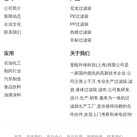
公司简介
尼龙过滤袋
新闻动态
PE过滤袋
企业文化
PP过滤袋
联系我们
热熔过滤袋
非标过滤袋
应用
关于我们
石油化工
斐瓯环保科技(上海)有限公司是
制药行业
一家国内领先的高新技术企业,公
汽车制造
司注资上千万,专业生产过滤袋,滤
食品饮料
袋,液体过滤袋,滤布,公司集研发,
油漆涂料
设计,生产,销售,服务为一体的过
滤袋生产工厂,是你值得信赖的合
作伙伴,欢迎上门考察和来电咨询!
首页
关于我们
产品中心
产品应用
新闻列表
联系我们